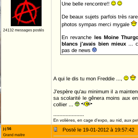
Une belle rencontre!!
De beaux sujets parfois très rare
photos sympas merci mygale
24132 messages postés
En revanche
les Moine Thurgo
blancs j'avais bien mieux
...
pas de news
A qui le dis tu mon Freddie ...,
J'espère qu'au minimum il a mainten
sa scolarité le gênera moins aux ent
collier ...
--------------------
En volières, en cage d'expo, au nid, aux peti
j-j 56
Posté le 19-01-2012 à 19:57:4
Grand maitre