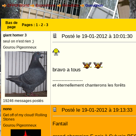
CFPOI World
Expositions
Résultats
Gueugnon
Bas de
Pages :
1
-
2
-
3
page
giant homer 3
Posté le 19-01-2012 à 10:01:3
seul on n'est rien ;)
Gourou Pigeonneux
bravo a tous
--------------------
et éternellement chanterons les forêts
19246 messages postés
nono
Posté le 19-01-2012 à 19:13:3
Get off of my cloud! Rolling
Stones
Fantail
Gourou Pigeonneux