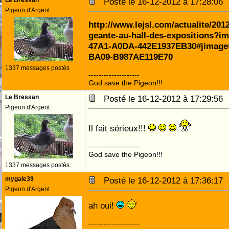
Le Bressan
Posté le 16-12-2012 à 17:28:0
Pigeon d'Argent
http://www.lejsl.com/actualite/201
geante-au-hall-des-expositions?
47A1-A0DA-442E1937EB30#jimage
BA09-B987AE119E70
1337 messages postés
--------------------
God save the Pigeon!!!
Le Bressan
Posté le 16-12-2012 à 17:29:5
Pigeon d'Argent
Il fait sérieux!!!
--------------------
God save the Pigeon!!!
1337 messages postés
mygale39
Posté le 16-12-2012 à 17:36:1
Pigeon d'Argent
ah oui!
--------------------