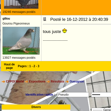
19246 messages postés
gillou
Posté le 16-12-2012 à 20:40:3
Gourou Pigeonneux
tous juste
--------------------
13927 messages postés
Haut de
Pages :
1
-
2
-
3
page
CFPOI World
Expositions
Résultats
Gueugnon
Identification rapide :
Divers