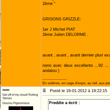
2ème "
GRISONS GRIZZLE:
1er J Michel PIAT
2ème Julien DELORME .
avant , avant , avant dernier pluri e
nono avec deux excellents ...92 ..
andalou )
--------------------
En volières, en cage d'expo, au nid, aux peti
nono
Posté le 19-01-2012 à 19:22:1
Get off of my cloud! Rolling
Stones
Freddie a écrit :
Gourou Pigeonneux