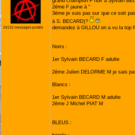
grand champion F noir à Sylvain B
2éme F jaune à "
3ème je suis pas sur que ce soit pas 
à S. BECARD)?
demandez à GILLOU on a vu la top f
24132 messages postés
Noirs :
1er Sylvain BECARD F adulte
2ème Julien DELORME M je sais pas 
Blancs :
1er Sylvain BECARD M adulte
2ème J Michel PIAT M
BLEUS :