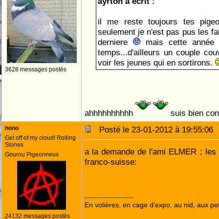
ayrton a écrit :
il me reste toujours tes pige
seulement je n'est pas pus les fa
derniere
mais cette année j
temps...d'ailleurs un couple cou
voir les jeunes qui en sortirons.
3628 messages postés
ahhhhhhhhhh
suis bien co
nono
Posté le 23-01-2012 à 19:55:0
Get off of my cloud! Rolling
Stones
a la demande de l'ami ELMER ; les 
Gourou Pigeonneux
franco-suisse:
--------------------
En volières, en cage d'expo, au nid, aux peti
24132 messages postés