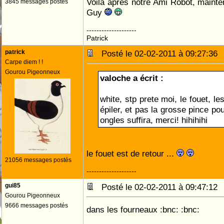
Voila après notre Ami Robot, mainte
3845 messages postés
Guy
--------------------
Patrick
patrick
Posté le 02-02-2011 à 09:27:3
Carpe diem ! !
Gourou Pigeonneux
valoche a écrit :
white, stp prete moi, le fouet, l
épiler, et pas la grosse pince pou
ongles suffira, merci! hihihihi
le fouet est de retour ...
21056 messages postés
--------------------
gui85
Posté le 02-02-2011 à 09:47:1
Gourou Pigeonneux
9666 messages postés
dans les fourneaux :bnc: :bnc: