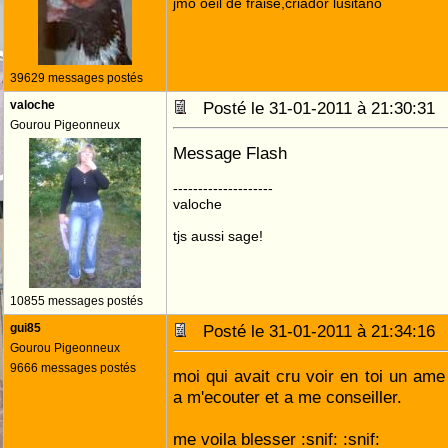
jmo oeil de fraise,criador lusitano
39629 messages postés
valoche
Posté le 31-01-2011 à 21:30:3
Gourou Pigeonneux
Message Flash
--------------------
valoche
tjs aussi sage!
10855 messages postés
gui85
Posté le 31-01-2011 à 21:34:1
Gourou Pigeonneux
9666 messages postés
moi qui avait cru voir en toi un ame 
a m'ecouter et a me conseiller.
me voila blesser :snif: :snif: