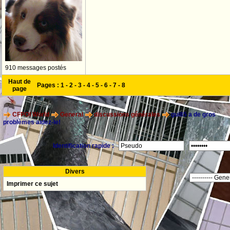
910 messages postés
Haut de
Pages :
1
-
2
-
3
-
4
-
5
-
6
-
7
-
8
page
CFPOI World
General
discussions générales
gui85 a de gros
problèmes aidez-le!
Identification rapide :
Divers
Imprimer ce sujet