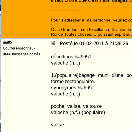
il faut croire que c'est multi usages 
--------------------
Pour s'adresser à ma personne, veuillez 
:
Ô sa Grandeur, son Excellence, Divinité de 
Roi de Toutes choses, Ô puissant esprit sup
gui85
Posté le 01-02-2011 à 21:38:2
Gourou Pigeonneux
9666 messages postés
définitions &#9651;
valoche (n.f.)
1.(populaire)bagage muni d'une poi
forme rectangulaire.
synonymes &#9651;
valoche (n.f.)
poche, valise, valtouze
valoche (n.f.) (populaire)
valise