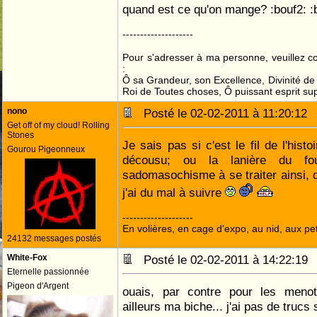
quand est ce qu'on mange? :bouf2: :
--------------------
Pour s'adresser à ma personne, veuillez 
:
Ô sa Grandeur, son Excellence, Divinité de 
Roi de Toutes choses, Ô puissant esprit sup
nono
Posté le 02-02-2011 à 11:20:1
Get off of my cloud! Rolling
Stones
Je sais pas si c'est le fil de l'histo
Gourou Pigeonneux
décousu; ou la lanière du f
sadomasochisme à se traiter ainsi, q
j'ai du mal à suivre
--------------------
En volières, en cage d'expo, au nid, aux peti
24132 messages postés
White-Fox
Posté le 02-02-2011 à 14:22:1
Eternelle passionnée
Pigeon d'Argent
ouais, par contre pour les menott
ailleurs ma biche... j'ai pas de trucs