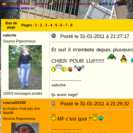
CFPOI World
General
discussions générales
gui85 a de gros
problèmes aidez-le!
Bas de
Pages :
1
-
2
-
3
-
4
-
5
-
6
-
7
-
8
page
valoche
Posté le 31-01-2011 à 21:27:1
Gourou Pigeonneux
Et oui! il m'embete depuis plusieu
CHIER POUR LUI!!!!!!!
--------------------
valoche
10855 messages postés
tjs aussi sage!
coucou54300
Posté le 31-01-2011 à 21:29:3
la misére n'est pas une
fatalité
MF c'est quoi ?
Gourou Pigeonneux
--------------------