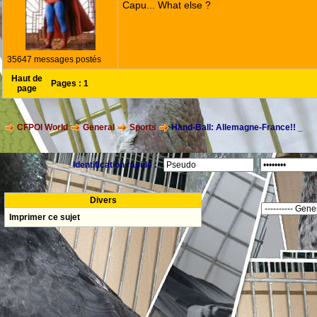
Capu... What else ?
35647 messages postés
Haut de
Pages :
1
page
CFPOI World
General
Sports
Hand-Ball: Allemagne-France!! _
Identification rapide :
Divers
Imprimer ce sujet