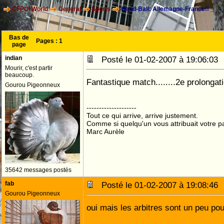
CFPOI World
General
Sports
Hand-Ball: Allemagne-France!! _
Bas de
Pages :
1
page
indian
Posté le 01-02-2007 à 19:06:0
Mourir, c'est partir
beaucoup.
Fantastique match........2e prolongatio
Gourou Pigeonneux
--------------------
Tout ce qui arrive, arrive justement.
Comme si quelqu'un vous attribuait votre pa
Marc Aurèle
35642 messages postés
fab
Posté le 01-02-2007 à 19:08:4
Gourou Pigeonneux
oui mais les arbitres sont un peu pou