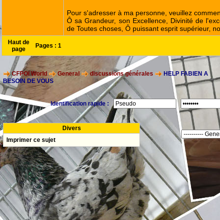
Pour s'adresser à ma personne, veuillez commenc
Ô sa Grandeur, son Excellence, Divinité de l'exc
de Toutes choses, Ô puissant esprit supérieur, no
Haut de
Pages :
1
page
CFPOI World
General
discussions générales
HELP FABIEN A
BESOIN DE VOUS
Identification rapide :
Divers
Imprimer ce sujet