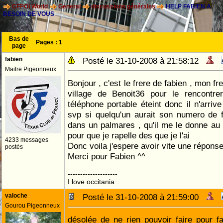
CFPOI World
General
discussions générales
HELP FABIEN A
BESOIN DE VOUS
Bas de
Pages :
1
page
fabien
Posté le 31-10-2008 à 21:58:12
Maitre Pigeonneux
Bonjour , c'est le frere de fabien , mon fre
village de Benoit36 pour le rencontr
téléphone portable éteint donc il n'arriv
svp si quelqu'un aurait son numero de fi
dans un palmares , qu'il me le donne au pl
pour que je rapelle des que je l'ai
4233 messages
Donc voila j'espere avoir vite une répons
postés
Merci pour Fabien ^^
--------------------
I love occitania
valoche
Posté le 31-10-2008 à 21:59:00
Gourou Pigeonneux
désolée de ne rien pouvoir faire pour f