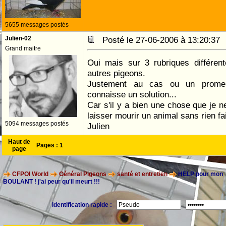
5655 messages postés
Julien-02
Posté le 27-06-2006 à 13:20:3
Grand maitre
Oui mais sur 3 rubriques différent
autres pigeons.
Justement au cas ou un prome
connaisse un solution...
Car s'il y a bien une chose que je n
laisser mourir un animal sans rien fa
5094 messages postés
Julien
Haut de
Pages :
1
page
CFPOI World
Général Pigeons
santé et entretien
HELP pour mon
BOULANT ! j'ai peur qu'il meurt !!!
Identification rapide :