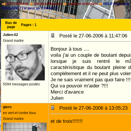
CFPOI World
Général Pigeons
santé et entretien
HELP pour mon
BOULANT ! j'ai peur qu'il meurt !!!
Bas de
Pages :
1
page
Julien-02
Posté le 27-06-2006 à 11:47:0
Grand maitre
Bonjour à tous ....
voila j'ai un couple de boulant depu
lorsque je suis rentré le mâ
caractérisitique du boulant pleine
complétement et il ne peut plus voler 
Je ne sais vraiment pas quoi faire !!!
5094 messages postés
Qui va pouvoir m'aider ?!!!
Merci d'avance
Julien
giero
Posté le 27-06-2006 à 13:05:2
en vert et contre tous
Grand maitre
et de trois!!!!!!!