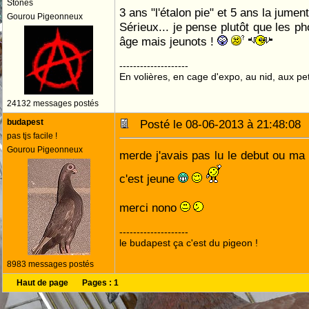
Stones
3 ans "l'étalon pie" et 5 ans la jume
Gourou Pigeonneux
Sérieux... je pense plutôt que les ph
âge mais jeunots !
--------------------
En volières, en cage d'expo, au nid, aux peti
24132 messages postés
budapest
Posté le 08-06-2013 à 21:48:0
pas tjs facile !
Gourou Pigeonneux
merde j'avais pas lu le debut ou m
c'est jeune
merci nono
--------------------
le budapest ça c'est du pigeon !
8983 messages postés
Haut de page
Pages :
1