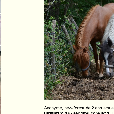
Anonyme, new-forest de 2 ans actuel
[url=http://i76.servimg.com/u/f76/