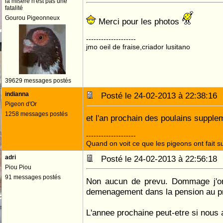
la misére n'est pas une
fatalité
Gourou Pigeonneux
Merci pour les photos
--------------------
jmo oeil de fraise,criador lusitano
39629 messages postés
indianna
Posté le 24-02-2013 à 22:38:1
Pigeon d'Or
1258 messages postés
et l'an prochain des poulains suppl
--------------------
Quand on voit ce que les pigeons ont fait s
adri
Posté le 24-02-2013 à 22:56:1
Piou Piou
91 messages postés
Non aucun de prevu. Dommage j'ora
demenagement dans la pension au print
L'annee prochaine peut-etre si nous 