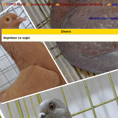
CFPOI World
Autres animaux
Chevaux, chèvres, moutons, ...
Les 
Identification rapid
Divers
Imprimer ce sujet