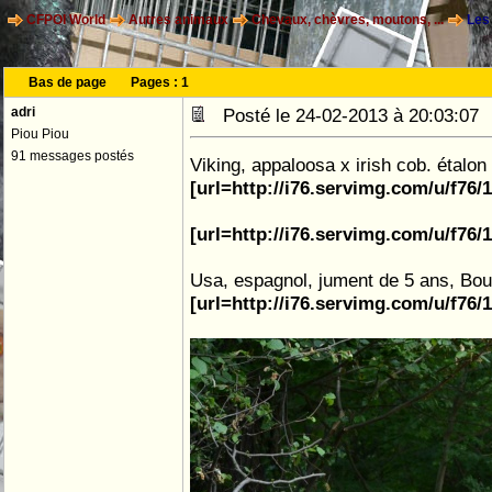
CFPOI World
Autres animaux
Chevaux, chèvres, moutons, ...
Les 
Bas de page
Pages :
1
adri
Posté le 24-02-2013 à 20:03:0
Piou Piou
91 messages postés
Viking, appaloosa x irish cob. étalon
[url=http://i76.servimg.com/u/f76/
[url=http://i76.servimg.com/u/f76/
Usa, espagnol, jument de 5 ans, Bou
[url=http://i76.servimg.com/u/f76/