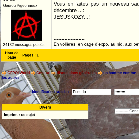
Vous en faites pas un nouveau sau
Gourou Pigeonneux
décembre ...:
JESUSKOZY...!
--------------------
En volières, en cage d'expo, au nid, aux peti
24132 messages postés
Haut de
Pages :
1
page
CFPOI World
General
discussions générales
un homme comme
les autres
Identification rapide :
Divers
Imprimer ce sujet