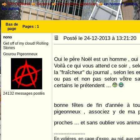
CFPOI World
General
discussions générales
un homme comme
les autres
Bas de
Pages :
1
page
nono
Posté le 24-12-2013 à 13:21:2
Get off of my cloud! Rolling
Stones
Gourou Pigeonneux
Oui le père Noël est un homme , oui
Voilà ce qui vous attend ce soir , sel
la "fraîcheur" du journal , selon les
ou pas et non pas selon vôtre s
certains le prétendent ...
24132 messages postés
bonne fêtes de fin d'année à to
pigeonneux , associez y de ma p
proches ... et sans oublier vos anim
--------------------
En volières, en cage d'expo, au nid, aux peti