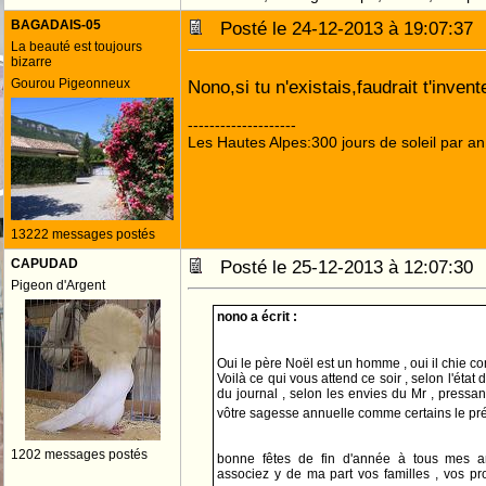
BAGADAIS-05
Posté le 24-12-2013 à 19:07:3
La beauté est toujours
bizarre
Gourou Pigeonneux
Nono,si tu n'existais,faudrait t'inven
--------------------
Les Hautes Alpes:300 jours de soleil par an
13222 messages postés
CAPUDAD
Posté le 25-12-2013 à 12:07:3
Pigeon d'Argent
nono a écrit :
Oui le père Noël est un homme , oui il chie 
Voilà ce qui vous attend ce soir , selon l'état 
du journal , selon les envies du Mr , pressa
vôtre sagesse annuelle comme certains le pré
1202 messages postés
bonne fêtes de fin d'année à tous mes am
associez y de ma part vos familles , vos pro