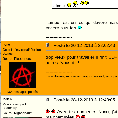
animaux .
l amour est un feu qui devore mais
encore plus fort
--------------------
nono
Posté le 26-12-2013 à 22:02:4
Get off of my cloud! Rolling
Stones
trop vieux pour travailler il finit 
Gourou Pigeonneux
autres j'vous dit !
--------------------
En volières, en cage d'expo, au nid, aux peti
24132 messages postés
indian
Posté le 28-12-2013 à 12:43:0
Mourir, c'est partir
beaucoup.
Avec tes conneries Nono, j'ai 
Gourou Pigeonneux
ma cheminée!!