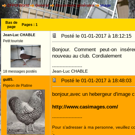
CFPOI World
General
discussions générales
image
Bas de
Pages :
1
page
Jean-Luc CHABLE
Posté le 01-01-2017 à 18:12:1
Petit touriste
Bonjour. Comment peut-on insér
nouveau au club. Cordialement
--------------------
Jean-Luc CHABLE
18 messages postés
gui85.
Posté le 01-01-2017 à 18:48:0
Pigeon de Platine
bonjour,avec un hebergeur d'image
http://www.casimages.com/
--------------------
Pour s'adresser à ma personne, veuillez 
: