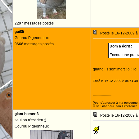
2297 messages postés
gui85
Posté le 16-12-2009 à
Gourou Pigeonneux
9666 messages postés
Dom a écrit :
Encore une preuve
quand ils sont mort :lol: :lol: 
Edité le 16-12-2009 e 06:54:40
--------------------
Pour s'adresser à ma personne, 
Ô sa Grandeur, son Excellence, D
giant homer 3
Posté le 16-12-2009 à
seul on n'est rien ;)
Gourou Pigeonneux