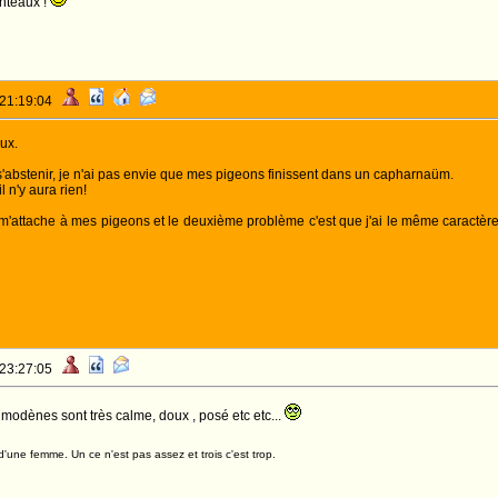
nteaux !
 21:19:04
ux.
s'abstenir, je n'ai pas envie que mes pigeons finissent dans un capharnaüm.
il n'y aura rien!
m'attache à mes pigeons et le deuxième problème c'est que j'ai le même caractèr
 23:27:05
modènes sont très calme, doux , posé etc etc...
d'une femme. Un ce n'est pas assez et trois c'est trop.