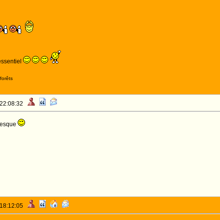
essentiel
forêts
 22:08:32
resque
 18:12:05