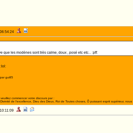
 06:54:24
 que les modènes sont très calme, doux , posé etc etc... :pff:
:lol:
 par gui85
veuillez commencer votre discours par :
ivinité de l'excellence, Dieu des Dieux, Roi de Toutes choses, Ô puissant esprit supérieur, nous 
 10:11:09