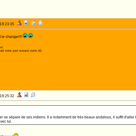
 19:23:35
 le changer!!!
nt.
it votre part suivant votre dû.
 19:25:32
r se sépare de ses indiens. Il a notamment de très beaux andalous, il suffit d'aller
vec lui.