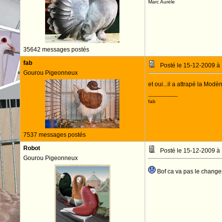
Marc Aurèle
35642 messages postés
fab
Posté le 15-12-2009 à
Gourou Pigeonneux
et oui...il a attrapé la Modèni
--------------------
fab
7537 messages postés
Robot
Posté le 15-12-2009 à
Gourou Pigeonneux
Bof ca va pas le chang