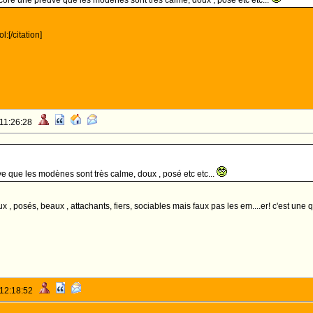
ore une preuve que les modènes sont très calme, doux , posé etc etc...
ol:[/citation]
 11:26:28
 que les modènes sont très calme, doux , posé etc etc...
ux , posés, beaux , attachants, fiers, sociables mais faux pas les em....er! c'est une q
 12:18:52