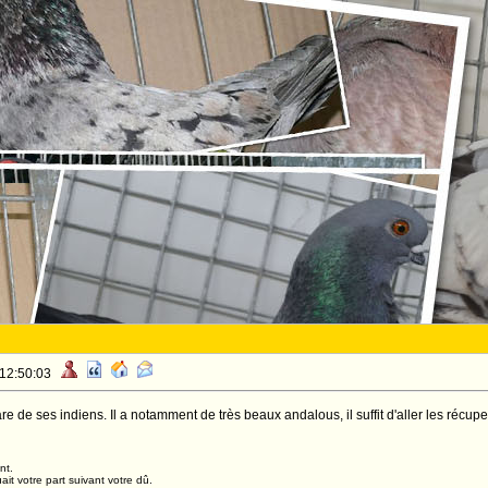
 12:50:03
e de ses indiens. Il a notamment de très beaux andalous, il suffit d'aller les récupe
nt.
it votre part suivant votre dû.