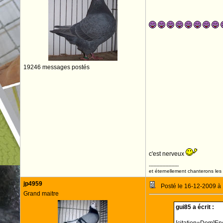
19246 messages postés
c'est nerveux
--------------------
et éternellement chanterons les 
jp4959
Posté le 16-12-2009 à
Grand maitre
gui85 a écrit :