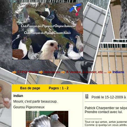
CFPOI World
Annonces
A Vendre, à donner, etc ...
Indians
Bas de page
Pages :
1
-
2
indian
Posté le 15-12-2009 à
Mourir, c'est partir beaucoup.
Gourou Pigeonneux
Patrick Charpentier se sépar
Prendre contact avec lui.
--------------------
Tout ce qui arrive, arrive justeme
Comme si quelqu'un vous attribua