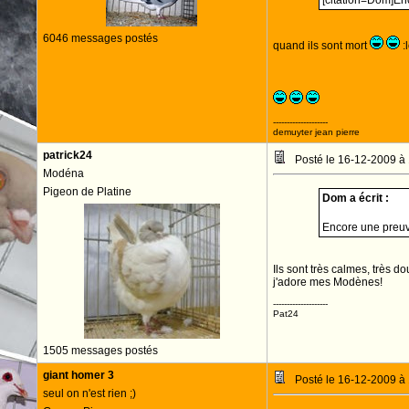
[citation=Dom]Enc
6046 messages postés
quand ils sont mort
:l
--------------------
demuyter jean pierre
patrick24
Posté le 16-12-2009 à
Modéna
Pigeon de Platine
Dom a écrit :
Encore une preuve
Ils sont très calmes, très do
j'adore mes Modènes!
--------------------
Pat24
1505 messages postés
giant homer 3
Posté le 16-12-2009 à
seul on n'est rien ;)