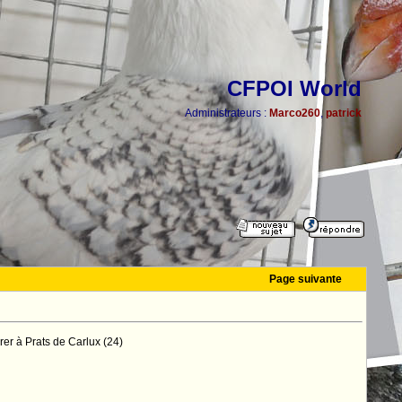
CFPOI World
Administrateurs :
Marco260
,
patrick
Page suivante
rer à Prats de Carlux (24)