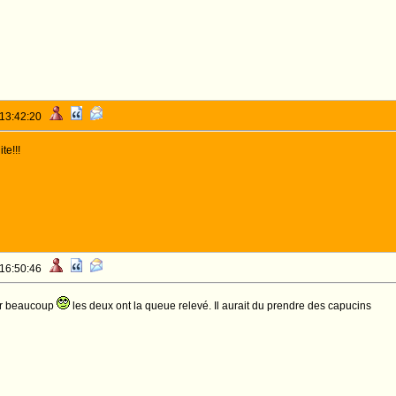
 13:42:20
te!!!
 16:50:46
er beaucoup
les deux ont la queue relevé. Il aurait du prendre des capucins