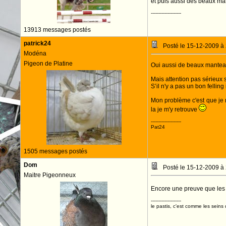
et puis aussi des beaux ma
--------------------
13913 messages postés
patrick24
Posté le 15-12-2009 à
Modéna
Pigeon de Platine
Oui aussi de beaux mantea
Mais attention pas sérieux 
S’il n'y a pas un bon felling 
Mon problème c'est que je 
la je m'y retrouve
--------------------
Pat24
1505 messages postés
Dom
Posté le 15-12-2009 à
Maitre Pigeonneux
Encore une preuve que les 
--------------------
le pastis, c'est comme les seins 