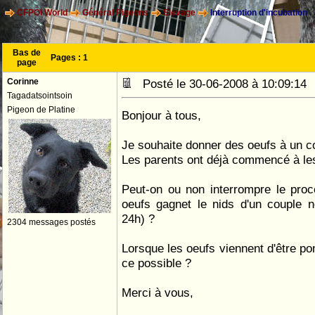
CFPOI World
Général Pigeons
Elevage
Interruption d'incubation
Bas de
Pages :
1
page
Corinne
Posté le 30-06-2008 à 10:09:1
Tagadatsointsoin
Pigeon de Platine
Bonjour à tous,
Je souhaite donner des oeufs à un co
Les parents ont déjà commencé à le
Peut-on ou non interrompre le pro
oeufs gagnet le nids d'un couple n
24h) ?
2304 messages postés
Lorsque les oeufs viennent d'être po
ce possible ?
Merci à vous,