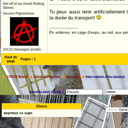
Get off of my cloud! Rolling
Stones
Tu peux aussi tenir artificiellement
Gourou Pigeonneux
la durée du transport!
--------------------
En volières, en cage d'expo, au nid, aux peti
24132 messages postés
Haut de
Pages :
1
page
CFPOI World
Général Pigeons
Elevage
Interruption d'incubation
Identification rapide :
Divers
Imprimer ce sujet