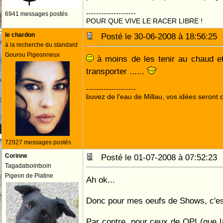
--------------------
6941 messages postés
POUR QUE VIVE LE RACER LIBRE !
le chardon
Posté le 30-06-2008 à 18:56:2
à la recherche du standard
Gourou Pigeonneux
à moins de les tenir au chaud et 
transporter ......
--------------------
buvez de l'eau de Millau, vos idées seront c
72927 messages postés
Corinne
Posté le 01-07-2008 à 07:52:2
Tagadatsointsoin
Pigeon de Platine
Ah ok...
Donc pour mes oeufs de Shows, c'es
Par contre, pour ceux de QPI (que l