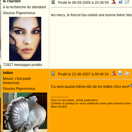
le chardon
Posté le 08-09-2005 à 20:38:59
à la recherche du standard
Gourou Pigeonneux
les mecs, le foot et t'as oublié une bonne bière Va
72927 messages postés
indian
Posté le 22-06-2007 à 00:46:24
Mourir, c'est partir
beaucoup.
Ca sera quand même dûr de les battre chez eux!!
Gourou Pigeonneux
--------------------
Tout ce qui arrive, arrive justement.
Comme si quelqu'un vous attribuait votre part suivant votre
Marc Aurèle