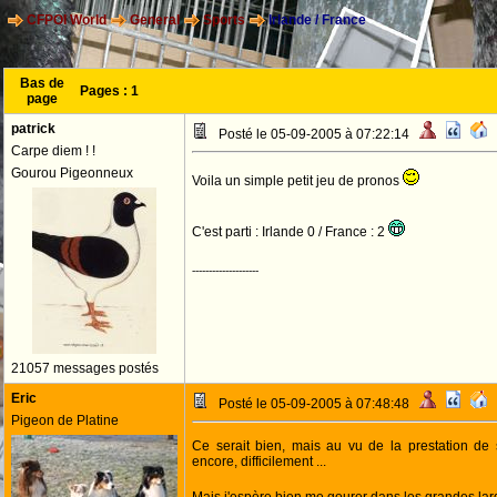
CFPOI World
General
Sports
Irlande / France
Bas de
Pages :
1
page
patrick
Posté le 05-09-2005 à 07:22:14
Carpe diem ! !
Gourou Pigeonneux
Voila un simple petit jeu de pronos
C'est parti : Irlande 0 / France : 2
--------------------
21057 messages postés
Eric
Posté le 05-09-2005 à 07:48:48
Pigeon de Platine
Ce serait bien, mais au vu de la prestation de sa
encore, difficilement ...