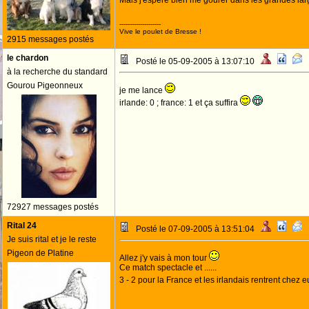
Mais j'espère bien me gourer dans les grandes la
--------------------
Vive le poulet de Bresse !
2915 messages postés
le chardon
Posté le 05-09-2005 à 13:07:10
à la recherche du standard
Gourou Pigeonneux
je me lance
irlande: 0 ; france: 1 et ça suffira
72927 messages postés
Rital 24
Posté le 07-09-2005 à 13:51:04
Je suis rital et je le reste
Pigeon de Platine
Allez j'y vais à mon tour
Ce match spectacle et ......
3 - 2 pour la France et les irlandais rentrent chez eu