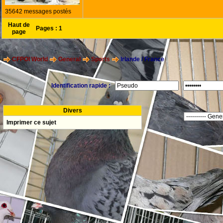
35642 messages postés
Haut de
Pages :
1
page
CFPOI World
General
Sports
Irlande / France
Identification rapide :
Divers
Imprimer ce sujet