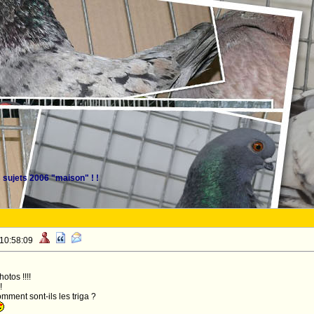
sujets 2006 "maison" ! !
 10:58:09
tos !!!!
!
mment sont-ils les triga ?