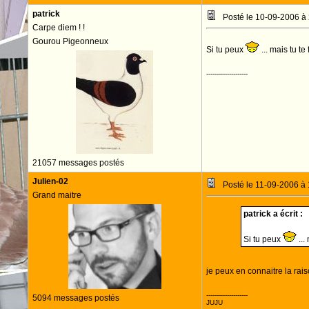
patrick
Posté le 10-09-2006 à
Carpe diem ! !
Gourou Pigeonneux
Si tu peux
... mais tu t
--------------------
21057 messages postés
Julien-02
Posté le 11-09-2006 à
Grand maitre
patrick a écrit :
Si tu peux
...
je peux en connaitre la rai
--------------------
5094 messages postés
JUJU