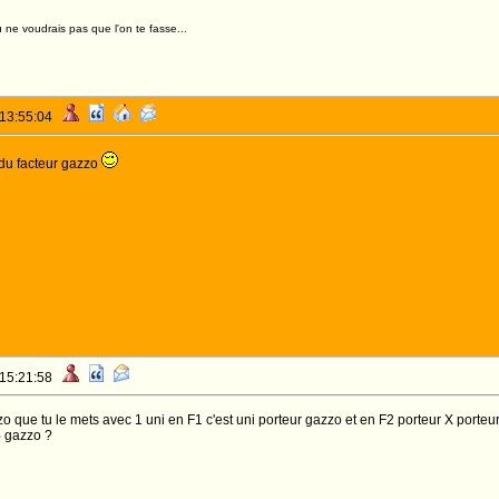
 ne voudrais pas que l'on te fasse...
 13:55:04
r du facteur gazzo
 15:21:58
o que tu le mets avec 1 uni en F1 c'est uni porteur gazzo et en F2 porteur X porte
% gazzo ?