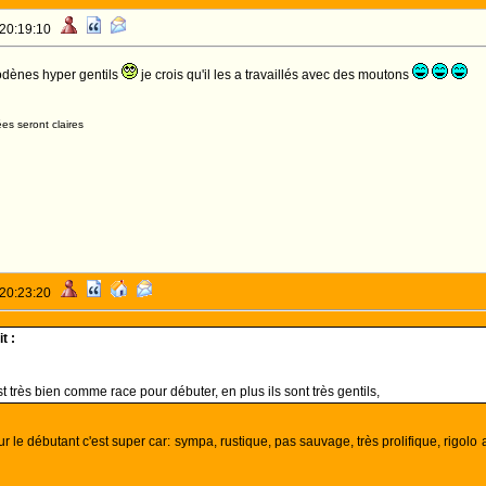
 20:19:10
modènes hyper gentils
je crois qu'il les a travaillés avec des moutons
es seront claires
 20:23:20
t :
est très bien comme race pour débuter, en plus ils sont très gentils,
pour le débutant c'est super car: sympa, rustique, pas sauvage, très prolifique, rigol