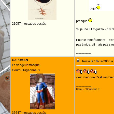
Juju
presque
21057 messages postés
"si jeune F1 x gazzo = 100%
Pour le tempérament ... c'es
pas timide, vif mais pas sa
--------------------
CAPUMAN
Posté le 10-09-2006 à
Le vengeur masqué
Gourou Pigeonneux
c'est clair que c'est très b
--------------------
Capu... What else ?
35647 messages postés