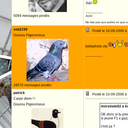
Juju
--------------------
5094 messages postés
JUJU
Ne fais pas aux autres ce que tu
seb2159
Posté le 10-09-2006 à
Gourou Pigeonneux
bellephoto vla
--------------------
28570 messages postés
patrick
Posté le 10-09-2006 à
Carpe diem ! !
Gourou Pigeonneux
morsinois02 a écr
OK donc si tu pre
si jeune F1 x ga
c'est ça ?