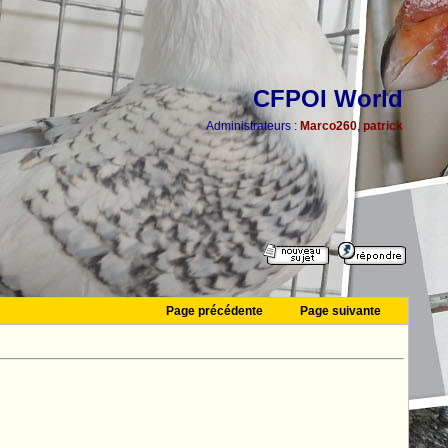
CFPOI World
Administrateurs :
Marco260
,
patrick
Page précédente
Page suivante