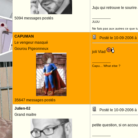
Juju qui retrouve le sourire
5094 messages postés
--------------------
JUJU
Ne fais pas aux autres ce que tu
CAPUMAN
Posté le 10-09-2006 à
Le vengeur masqué
Gourou Pigeonneux
joli Vlad
--------------------
Capu... What else ?
35647 messages postés
Julien-02
Posté le 10-09-2006 à
Grand maitre
petite question, si on acco
--------------------