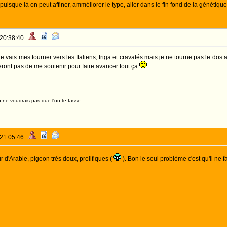
puisque là on peut affiner, amméliorer le type, aller dans le fin fond de la génétiqu
 20:38:40
e vais mes tourner vers les Italiens, triga et cravatés mais je ne tourne pas le dos a
eront pas de me soutenir pour faire avancer tout ça
 ne voudrais pas que l'on te fasse...
 21:05:46
 d'Arabie, pigeon trés doux, prolifiques (
). Bon le seul problème c'est qu'il ne faut 