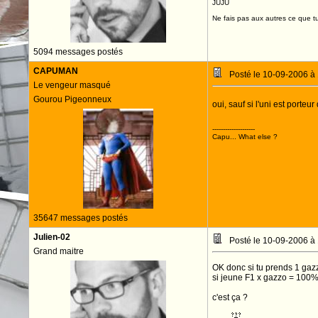
JUJU
Ne fais pas aux autres ce que tu
5094 messages postés
CAPUMAN
Posté le 10-09-2006 à
Le vengeur masqué
Gourou Pigeonneux
oui, sauf si l'uni est porteu
--------------------
Capu... What else ?
35647 messages postés
Julien-02
Posté le 10-09-2006 à
Grand maitre
OK donc si tu prends 1 gazz
si jeune F1 x gazzo = 100
c'est ça ?