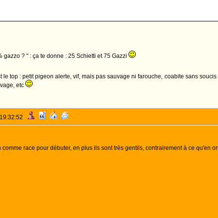
 gazzo ? " : ça te donne : 25 Schietti et 75 Gazzi
t le top : petit pigeon alerte, vif, mais pas sauvage ni farouche, coabite sans soucis
uvage, etc
 19:32:52
ien comme race pour débuter, en plus ils sont très gentils, contrairement à ce qu'en on