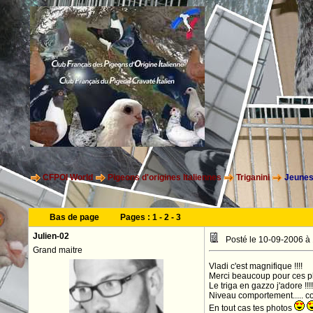
CFPOI World
Pigeons d'origines Italiennes
Triganini
Jeunes 
Bas de page
Pages :
1
-
2
-
3
Julien-02
Posté le 10-09-2006 à
Grand maitre
Vladi c'est magnifique !!!!
Merci beaucoup pour ces pho
Le triga en gazzo j'adore !!!!
Niveau comportement..... co
En tout cas tes photos