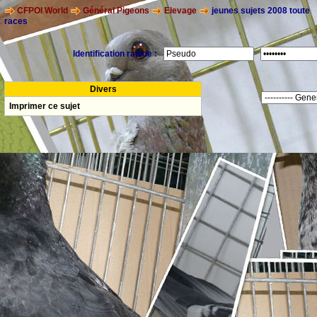
CFPOI World
Général Pigeons
Elevage
jeunes sujets 2008 toute
races
Identification rapide :
Divers
Imprimer ce sujet