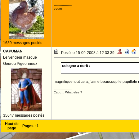
--------------------
doum
1639 messages postés
CAPUMAN
Posté le 15-09-2008 à 12:33:39
Le vengeur masqué
Gourou Pigeonneux
cologne a écrit :
magnifique tout cela, j'aime beaucoup le papilloté
--------------------
Capu... What else ?
35647 messages postés
Haut de
Pages :
1
page