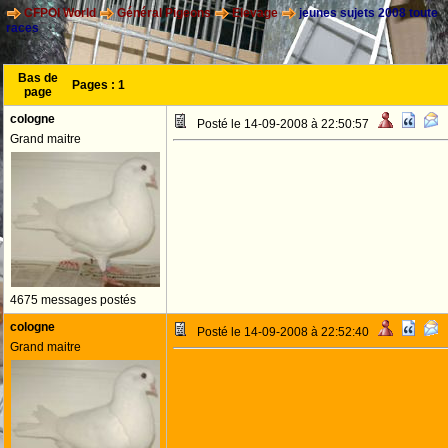
CFPOI World
Général Pigeons
Elevage
jeunes sujets 2008 toute
races
Bas de
Pages :
1
page
cologne
Posté le 14-09-2008 à 22:50:57
Grand maitre
4675 messages postés
cologne
Posté le 14-09-2008 à 22:52:40
Grand maitre