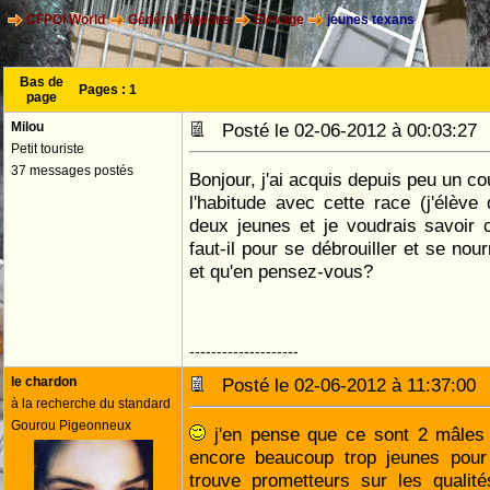
CFPOI World
Général Pigeons
Elevage
jeunes texans
Bas de
Pages :
1
page
Milou
Posté le 02-06-2012 à 00:03:2
Petit touriste
37 messages postés
Bonjour, j'ai acquis depuis peu un co
l'habitude avec cette race (j'élève
deux jeunes et je voudrais savoir
faut-il pour se débrouiller et se nou
et qu'en pensez-vous?
--------------------
le chardon
Posté le 02-06-2012 à 11:37:0
à la recherche du standard
Gourou Pigeonneux
j'en pense que ce sont 2 mâles 
encore beaucoup trop jeunes pour 
trouve prometteurs sur les qualité