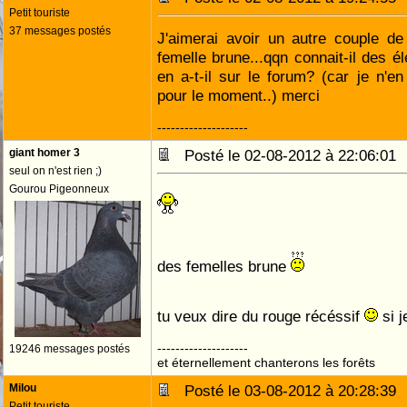
Petit touriste
37 messages postés
J'aimerai avoir un autre couple de
femelle brune...qqn connait-il des é
en a-t-il sur le forum? (car je n'en
pour le moment..) merci
--------------------
giant homer 3
Posté le 02-08-2012 à 22:06:0
seul on n'est rien ;)
Gourou Pigeonneux
des femelles brune
tu veux dire du rouge récéssif
si 
--------------------
19246 messages postés
et éternellement chanterons les forêts
Milou
Posté le 03-08-2012 à 20:28:3
Petit touriste