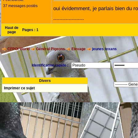
37 messages postés
oui évidemment, je parlais bien du ro
--------------------
Haut de
Pages :
1
page
CFPOI World
Général Pigeons
Elevage
jeunes texans
Identification rapide :
Divers
Imprimer ce sujet