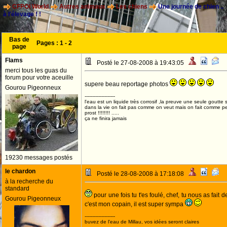
CFPOI World
Autres animaux
Les chiens
Une journée de chien ..
à l'élevage ! !
Bas de
Pages :
1
-
2
page
Flams
Posté le 27-08-2008 à 19:43:05
merci tous les guas du
forum pour votre aceuille
supere beau reportage photos
Gourou Pigeonneux
--------------------
l'eau est un liquide très corrosif ,la preuve une seule goutte suf
dans la vie on fait pas comme on veut mais on fait comme p
prost !!!!!!!! .....
ça ne finira jamais
19230 messages postés
le chardon
Posté le 28-08-2008 à 17:18:08
à la recherche du
standard
pour une fois tu t'es foulé, chef, tu nous as fait 
Gourou Pigeonneux
c'est mon copain, il est super sympa
--------------------
buvez de l'eau de Millau, vos idées seront claires