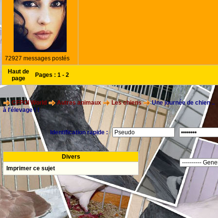
72927 messages postés
Haut de
Pages :
1
-
2
page
CFPOI World
Autres animaux
Les chiens
Une journée de chien ..
à l'élevage ! !
Identification rapide :
Divers
Imprimer ce sujet