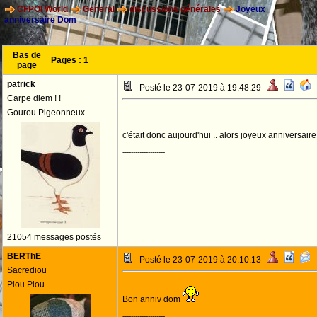
CFPOI World
General
discussions générales
Joyeux
anniversaire Dom
Bas de
Pages :
1
page
patrick
Posté le 23-07-2019 à 19:48:29
Carpe diem ! !
Gourou Pigeonneux
c'était donc aujourd'hui .. alors joyeux anniversair
--------------------
21054 messages postés
BERThE
Posté le 23-07-2019 à 20:10:13
Sacrediou
Piou Piou
Bon anniv dom
--------------------