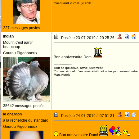
moi quand je colle, je colle!!
227 messages postés
indian
Posté le 23-07-2019 à 20:25:26
Mourir, c'est partir
beaucoup.
Gourou Pigeonneux
Bon anniversaire Dom.
--------------------
Tout ce qui arrive, arrive justement.
Comme si quelqu'un vous attribuait votre part suivant votre
Marc Aurèle
35642 messages postés
le chardon
Posté le 24-07-2019 à 07:51:31
à la recherche du standard
Gourou Pigeonneux
Bon anniversaire Dom!