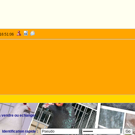
 16:51:06
a vendre ou echanger
Identification rapide :