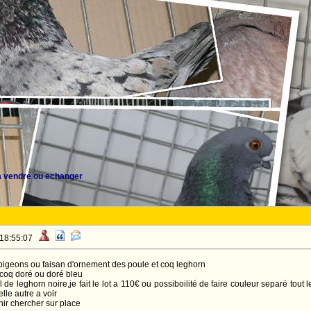
a vendre ou echanger
 18:55:07
pigeons ou faisan d'ornement des poule et coq leghorn
 coq doré ou doré bleu
l de leghorn noire,je fait le lot a 110€ ou possiboilité de faire couleur separé to
elle autre a voir
enir chercher sur place