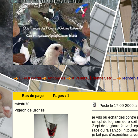
CFPOI World
Annonces
A Vendre, à donner, etc ...
leghorn 
Bas de page
Pages :
1
micdu30
Posté le 17-09-2009 à
Pigeon de Bronze
je vds ou echanges contre 
un cpl de leghorn doré soit
2 cpl de leghorn fauve,1 cp
race ou faisan,collin,tourter
je fait pas d'expedition a v