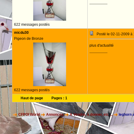
--------------------
622 messages postés
micdu30
Posté le 02-11-2009 à
Pigeon de Bronze
plus d'actualité
--------------------
622 messages postés
Haut de page
Pages :
1
CFPOI World
Annonces
A Vendre, à donner, etc ...
leghorn 