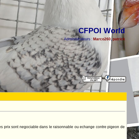
CFPOI World
Administrateurs :
Marco260
,
patrick
ut les prix sont negociable dans le raisonnable ou echange contre pigeon de