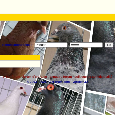
Identification rapide :
créer forum
-
forum d'entraide
-
annuaire forum
-
politique de confidentialité
© 2003 - 2026 AlloForum.com - Version 3.5