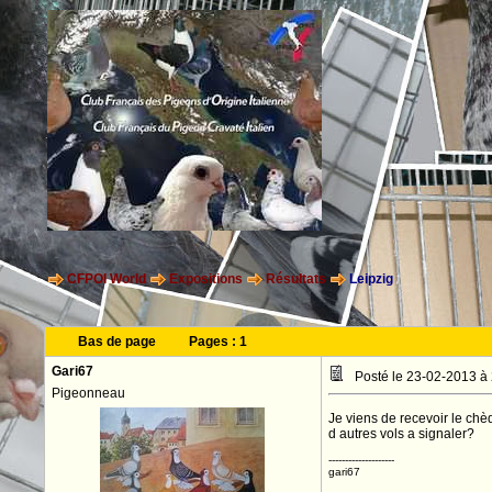
CFPOI World
Expositions
Résultats
Leipzig
Bas de page
Pages :
1
Gari67
Posté le 23-02-2013 à
Pigeonneau
Je viens de recevoir le chèq
d autres vols a signaler?
--------------------
gari67