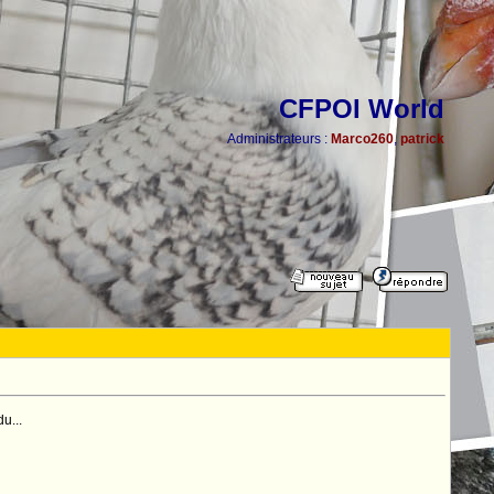
CFPOI World
Administrateurs :
Marco260
,
patrick
u...