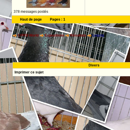
378 messages postés
Haut de page
Pages :
1
CFPOI World
Expositions
Résultats
Leipzig
Divers
Imprimer ce sujet