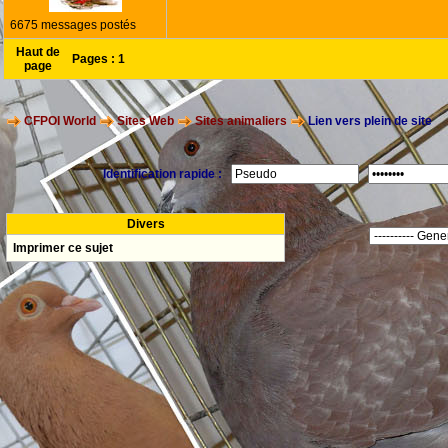
6675 messages postés
Haut de
Pages :
1
page
CFPOI World
Sites Web
Sites animaliers
Lien vers plein de site
Identification rapide :
Divers
Imprimer ce sujet