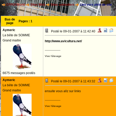
CFPOI World
Sites Web
Sites animaliers
Lien vers plein de site
Bas de
Pages :
1
page
Aymeric
Posté le 09-01-2007 à 11:42:40
La béte de SOMME
Grand maitre
http://www.avicultura.net/
--------------------
Vive l'élevage
6675 messages postés
Aymeric
Posté le 09-01-2007 à 11:43:32
La béte de SOMME
Grand maitre
ensuite vous allz sur links
--------------------
Vive l'élevage