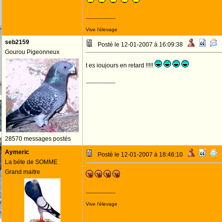
--------------------
Vive l'élevage
seb2159
Posté le 12-01-2007 à 16:09:38
Gourou Pigeonneux
t es ioujours en retard !!!!!
--------------------
28570 messages postés
Aymeric
Posté le 12-01-2007 à 18:46:10
La béte de SOMME
Grand maitre
--------------------
Vive l'élevage