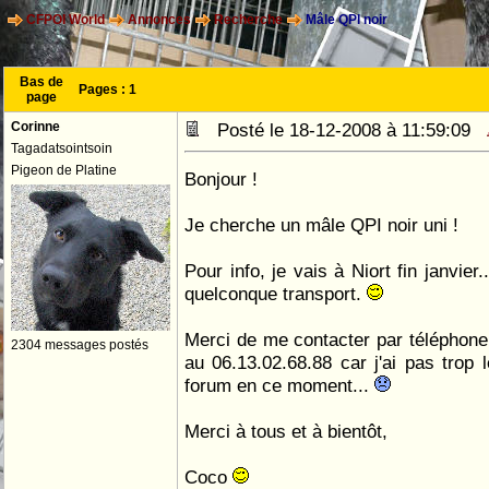
CFPOI World
Annonces
Recherche
Mâle QPI noir
Bas de
Pages :
1
page
Corinne
Posté le 18-12-2008 à 11:59:09
Tagadatsointsoin
Pigeon de Platine
Bonjour !
Je cherche un mâle QPI noir uni !
Pour info, je vais à Niort fin janvier
quelconque transport.
Merci de me contacter par téléphone
2304 messages postés
au 06.13.02.68.88 car j'ai pas trop 
forum en ce moment...
Merci à tous et à bientôt,
Coco