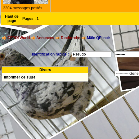
2304 messages postés
Haut de
Pages :
1
page
CFPOI World
Annonces
Recherche
Mâle QPI noir
Identification rapide :
Divers
Imprimer ce sujet