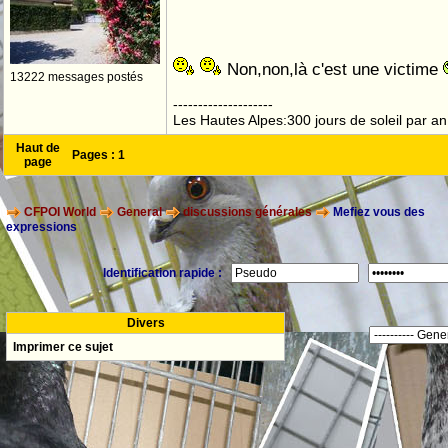
Non,non,là c'est une victime
13222 messages postés
--------------------
Les Hautes Alpes:300 jours de soleil par an
Haut de
Pages :
1
page
CFPOI World
General
discussions générales
Mefiez vous des
expressions
Identification rapide :
Divers
Imprimer ce sujet