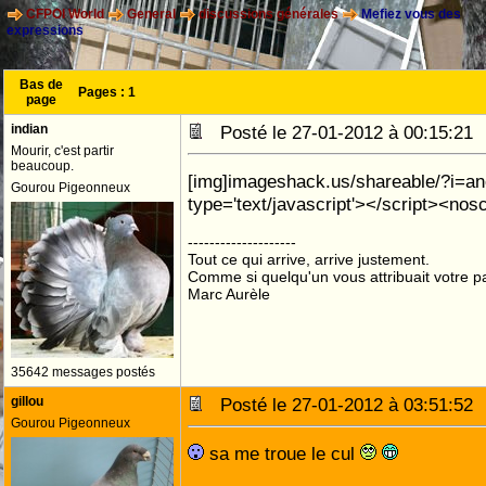
CFPOI World
General
discussions générales
Mefiez vous des
expressions
Bas de
Pages :
1
page
indian
Posté le 27-01-2012 à 00:15:2
Mourir, c'est partir
beaucoup.
[img]imageshack.us/shareable/?i=ane
Gourou Pigeonneux
type='text/javascript'></script><nosc
--------------------
Tout ce qui arrive, arrive justement.
Comme si quelqu'un vous attribuait votre pa
Marc Aurèle
35642 messages postés
gillou
Posté le 27-01-2012 à 03:51:5
Gourou Pigeonneux
sa me troue le cul