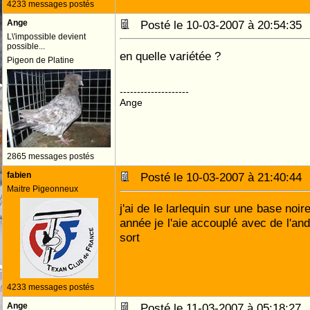
4233 messages postés
Ange
Posté le 10-03-2007 à 20:54:3
L\'impossible devient
possible...
en quelle variétée ?
Pigeon de Platine
--------------------
Ange
2865 messages postés
fabien
Posté le 10-03-2007 à 21:40:4
Maitre Pigeonneux
j'ai de le larlequin sur une base noir
année je l'aie accouplé avec de l'an
sort
4233 messages postés
Ange
Posté le 11-03-2007 à 05:18:2