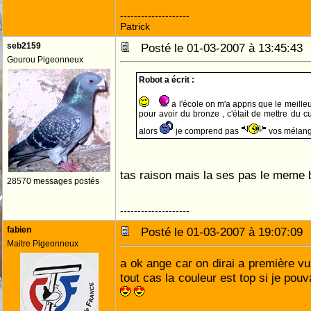
--------------------
Patrick
seb2159
Posté le 01-03-2007 à 13:45:4
Gourou Pigeonneux
Robot a écrit :
a l'école on m'a appris que le meill
pour avoir du bronze , c'était de mettre du cu
alors
je comprend pas
vos mélan
tas raison mais la ses pas le meme
28570 messages postés
--------------------
fabien
Posté le 01-03-2007 à 19:07:0
Maitre Pigeonneux
a ok ange car on dirai a première vu 
tout cas la couleur est top si je pou