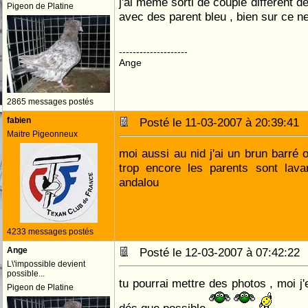
j'ai meme sorti de couple different d
Pigeon de Platine
avec des parent bleu , bien sur ce n
--------------------
Ange
2865 messages postés
fabien
Posté le 11-03-2007 à 20:39:4
Maitre Pigeonneux
moi aussi au nid j'ai un brun barré 
trop encore les parents sont lava
andalou
4233 messages postés
Ange
Posté le 12-03-2007 à 07:42:2
L\'impossible devient
possible...
tu pourrai mettre des photos , moi j
Pigeon de Platine