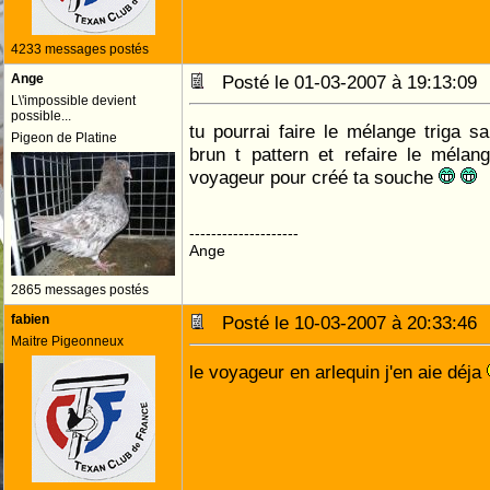
4233 messages postés
Ange
Posté le 01-03-2007 à 19:13:0
L\'impossible devient
possible...
tu pourrai faire le mélange triga s
Pigeon de Platine
brun t pattern et refaire le méla
voyageur pour créé ta souche
--------------------
Ange
2865 messages postés
fabien
Posté le 10-03-2007 à 20:33:4
Maitre Pigeonneux
le voyageur en arlequin j'en aie déja