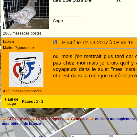
dés que possible
--------------------
Ange
2865 messages postés
fabien
Posté le 12-03-2007 à 08:46:1
Maitre Pigeonneux
oui mais j'en mettrait plus tard car
pas chez moi mais je crois qu'il y
voyageurs dans le sujet "mes install
et c'est dans la rubrique matériel,vo
4233 messages postés
Haut de
Pages :
1
-
2
page
CFPOI World
Général Pigeons
Génétique
meilleur accouplement
pour obtenir du bronze