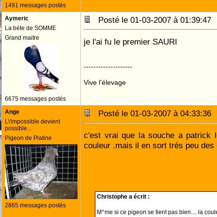
1491 messages postés
Aymeric
Posté le 01-03-2007 à 01:39:4
La béte de SOMME
Grand maitre
je l'ai fu le premier SAURI
--------------------
Vive l'élevage
6675 messages postés
Ange
Posté le 01-03-2007 à 04:33:3
L\'impossible devient
possible...
c'est vrai que la souche a patrick l
Pigeon de Platine
couleur .mais il en sort trés peu d
Christophe a écrit :
2865 messages postés
M^me si ce pigeon se tient pas bien.... la coul