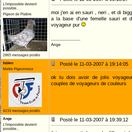
L\'impossible devient
possible...
moi j'en ai en sauri , neri , et di big
Pigeon de Platine
a la base d'une femelle sauri et 
voyageur pur
--------------------
Ange
2865 messages postés
fabien
Posté le 11-03-2007 à 19:14:0
Maitre Pigeonneux
ok tu dois avoir de jolis voyageu
couples de voyageurs de couleurs
4233 messages postés
Ange
Posté le 11-03-2007 à 19:39:1
L\'impossible devient
possible...