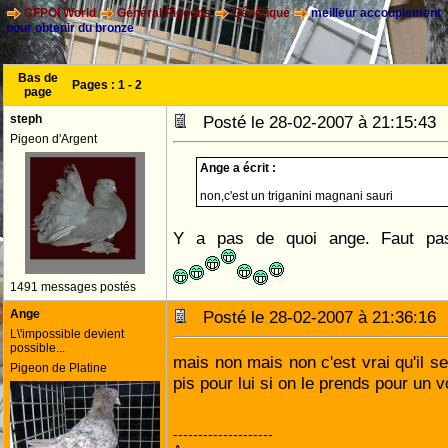
CFPOI World
Général Pigeons
Génétique
meilleur accouplement
pour obtenir du bronze
Bas de
Pages :
1
-
2
page
steph
Posté le 28-02-2007 à 21:15:4
Pigeon d'Argent
Ange a écrit :
non,c'est un triganini magnani
sauri
Y a pas de quoi ange. Faut pas
1491 messages postés
Ange
Posté le 28-02-2007 à 21:36:1
L\'impossible devient
possible...
mais non mais non c'est vrai qu'il se
Pigeon de Platine
pis pour lui si on le prends pour un
--------------------