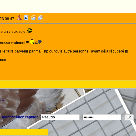
 23:09:47
re un vieux sujet
éresse vraiment !!!
 le faire parvenir par mail stp ou toute autre personne l'ayant déjà récupéré !!!
ance
 ?
Identification rapide :