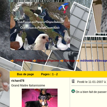
CFPOI World
Général Pigeons
Elevage
méthodes d'élevage
Bas de page
Pages :
1
-
2
richard78
Posté le 11-01-2007 à
Grand Maitre Italianissime
On a bien fait de passer 