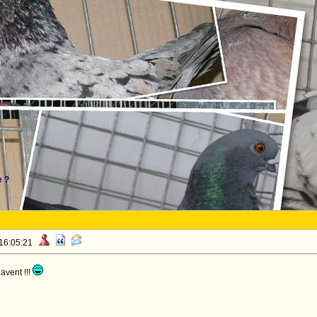
 ?
 16:05:21
avent !!!