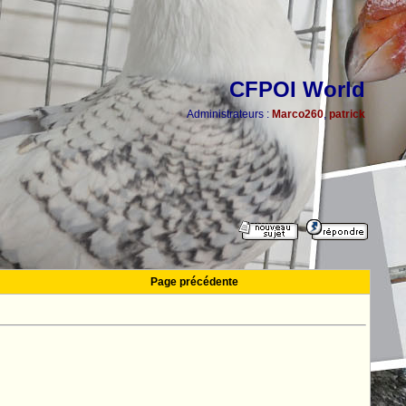
CFPOI World
Administrateurs :
Marco260
,
patrick
Page précédente