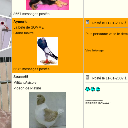
8567 messages postés
Aymeric
Posté le 11-01-2007 à
La béte de SOMME
Grand maitre
Plus personne va te le de
--------------------
Vive l'élevage
6675 messages postés
Strass65
Posté le 11-01-2007 à
Militant Avicole
Pigeon de Platine
--------------------
REPERE POWAA !!