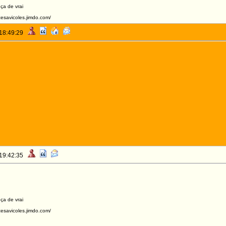
 ça de vrai
acesavicoles.jimdo.com/
 18:49:29
 19:42:35
 ça de vrai
acesavicoles.jimdo.com/