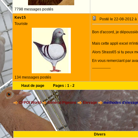
7798 messages postés
Kev15
Posté le 22-08-2012 à
Touriste
Bon d'accord, je dépoussiè
Mais cette appli excel m'int
Alors Strass65 si tu peux me
En vous remerciant par av
--------------------
134 messages postés
Haut de page
Pages :
1
-
2
CFPOI World
Général Pigeons
Elevage
méthodes d'élevage
Divers