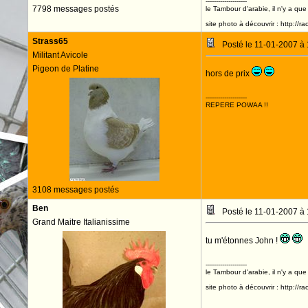
--------------------
7798 messages postés
le Tambour d'arabie, il n'y a que
site photo à découvrir : http://r
Strass65
Posté le 11-01-2007 à
Militant Avicole
Pigeon de Platine
hors de prix
--------------------
REPERE POWAA !!
3108 messages postés
Ben
Posté le 11-01-2007 à
Grand Maitre Italianissime
tu m'étonnes John !
--------------------
le Tambour d'arabie, il n'y a que
site photo à découvrir : http://r