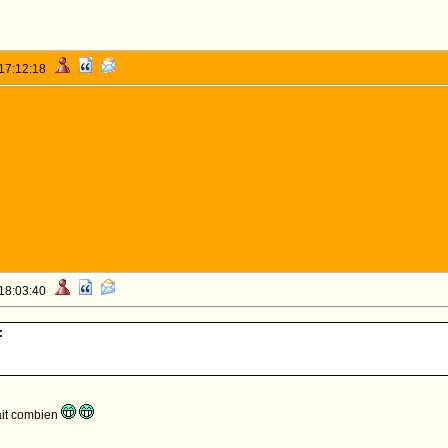
 17:12:18
 18:03:40
:
ait combien