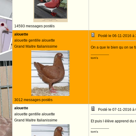
14593 messages postés
alouette
Posté le 06-11-2016 à
alouette gentille alouette
Grand Maitre Italianissime
On a que le bien qu on se fa
--------------------
tom's
3012 messages postés
alouette
Posté le 07-11-2016 à
alouette gentille alouette
Grand Maitre Italianissime
Et puis l élève apprend du m
--------------------
tom's