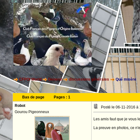
CFPOI World
General
discussions générales
Qué misère
Bas de page
Pages :
1
Robot
Posté le 06-11-2016 à
Gourou Pigeonneux
Les amis faut que je vous le
La preuve en photos, ce n'e