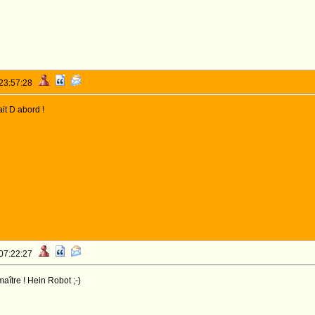
 23:57:28
it D abord !
 07:22:27
aître ! Hein Robot ;-)