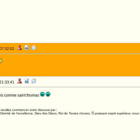
 07:32:02
 21:33:41
bois comme saint thomas
veuillez commencer votre discours par :
ivinité de l'excellence, Dieu des Dieux, Roi de Toutes choses, Ô puissant esprit supérieur, nous 