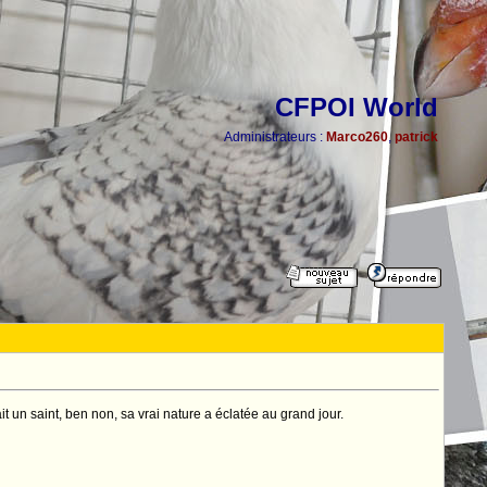
CFPOI World
Administrateurs :
Marco260
,
patrick
t un saint, ben non, sa vrai nature a éclatée au grand jour.