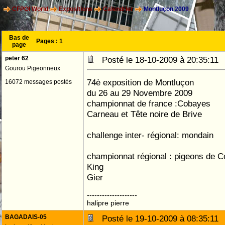
CFPOI World
Expositions
Calendrier
Montluçon 2009
Bas de
Pages :
1
page
peter 62
Posté le 18-10-2009 à 20:35:1
Gourou Pigeonneux
74è exposition de Montluçon
16072 messages postés
du 26 au 29 Novembre 2009
championnat de france :Cobayes
Carneau et Tête noire de Brive
challenge inter- régional: mondain
championnat régional : pigeons de C
King
Gier
--------------------
halipre pierre
BAGADAIS-05
Posté le 19-10-2009 à 08:35:1