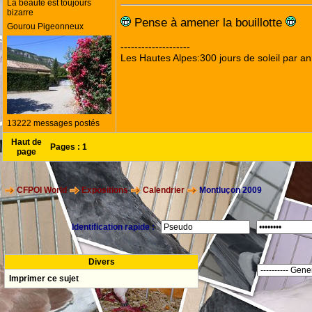
La beauté est toujours
bizarre
Pense à amener la bouillotte
Gourou Pigeonneux
--------------------
Les Hautes Alpes:300 jours de soleil par an
13222 messages postés
Haut de
Pages :
1
page
CFPOI World
Expositions
Calendrier
Montluçon 2009
Identification rapide :
Divers
Imprimer ce sujet