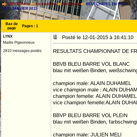
CFPOI World
Expositions
Résultats
NEUFCHATEL EN BRAY
10.11 JANVIER 2015
Bas de
Pages :
1
page
LYNX
Posté le 12-01-2015 à 16:41:1
Maitre Pigeonneux
RESULTATS CHAMPIONNAT DE F
2810 messages postés
BBVB BLEU BARRE VOL BLANC
blau mit weißen Binden, weißschwin
champion male: ALAIN DUHAMEL
vice champion male : ALAIN DUHA
champion femelle: ALAIN DUHAMEL
vice champion femelle:ALAIN DUH
BBVP BLEU BARRE VOL PLEIN
blau mit weißen Binden, farbschwing
champion male: JULIEN MELI