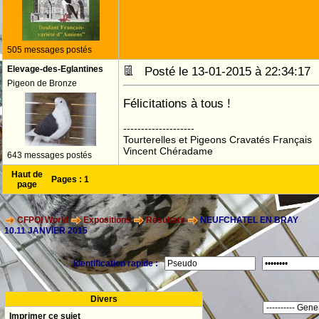
505 messages postés
Elevage-des-Eglantines
Posté le 13-01-2015 à 22:34:1
Pigeon de Bronze
Félicitations à tous !
--------------------
Tourterelles et Pigeons Cravatés Français
Vincent Chéradame
643 messages postés
Haut de
Pages :
1
page
CFPOI World
Expositions
Résultats
NEUFCHATEL EN BRAY
10.11 JANVIER 2015
Identification rapide :
Divers
Imprimer ce sujet