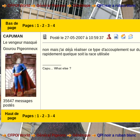
CFPOI World
Général Pigeons
Génétique
QPI noir a ruban blanc
Bas de
Pages :
1
-
2
-
3
-
4
page
CAPUMAN
Posté le 27-05-2007 à 10:59:37
Le vengeur masqué
Gourou Pigeonneux
non mais j'ai déjà réaliser ce type d'accouplement sur du
rapidement quelque soit la race utilisée
--------------------
Capu... What else ?
35647 messages
postés
Haut de
Pages :
1
-
2
-
3
-
4
page
CFPOI World
Général Pigeons
Génétique
QPI noir a ruban blanc