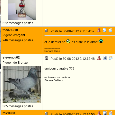
622 messages postés
theo76210
Posté le 30-08-2012 à 11:54:52
Pigeon d'Argent
946 messages postés
et le dernier ba
les autre te le diront
--------------------
Donnet Théo
stevendu62
Posté le 30-08-2012 à 12:12:48
Pigeon de Bronze
tambour d arabie ???
--------------------
roulement de tambour
Steven Delliaux
365 messages postés
micdu30
Posté le 30-08-2012 à 12:14:50