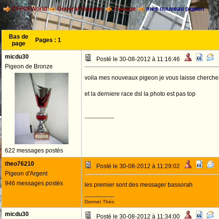
CFPOI World
Général Pigeons
Elevage
mes nouveau pigeon
Bas de
Pages :
1
page
micdu30
Posté le 30-08-2012 à 11:16:46
Pigeon de Bronze
voila mes nouveaux pigeon je vous laisse chercher
et la derniere race dsl la photo est pas top
--------------------
622 messages postés
theo76210
Posté le 30-08-2012 à 11:29:02
Pigeon d'Argent
946 messages postés
les premier sont des messager bassorah
--------------------
Donnet Théo
micdu30
Posté le 30-08-2012 à 11:34:00