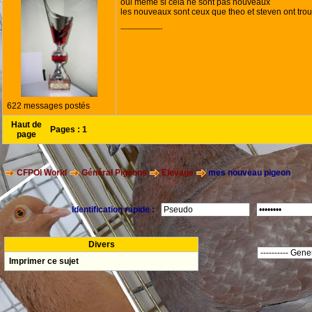
oui meme si cela ne sont pas nouveaux
les nouveaux sont ceux que theo et steven ont tro
--------------------
622 messages postés
Haut de
Pages :
1
page
CFPOI World
Général Pigeons
Elevage
mes nouveau pigeon
Identification rapide :
Divers
Imprimer ce sujet