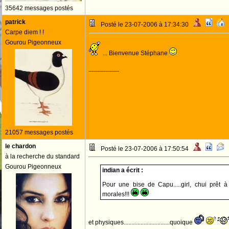
35642 messages postés
patrick
Posté le 23-07-2006 à 17:34:30
Carpe diem ! !
Gourou Pigeonneux
... Bienvenue Stéphane
--------------------
21057 messages postés
le chardon
Posté le 23-07-2006 à 17:50:54
à la recherche du standard
Gourou Pigeonneux
indian a écrit :
Pour une bise de Capu.....girl, chui prêt à
morales!!!
et physiques..............................quoique