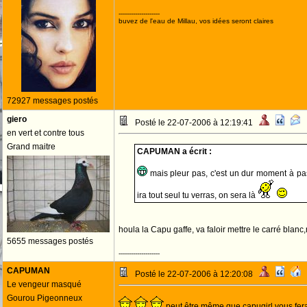
--------------------
buvez de l'eau de Millau, vos idées seront claires
72927 messages postés
giero
Posté le 22-07-2006 à 12:19:41
en vert et contre tous
Grand maitre
CAPUMAN a écrit :
mais pleur pas, c'est un dur moment à pas
ira tout seul tu verras, on sera là
houla la Capu gaffe, va faloir mettre le carré blanc,
5655 messages postés
--------------------
CAPUMAN
Posté le 22-07-2006 à 12:20:08
Le vengeur masqué
Gourou Pigeonneux
peut être même que capugirl vous fera