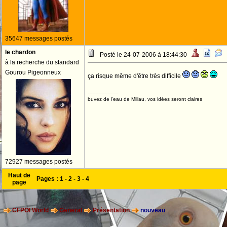
35647 messages postés
le chardon
Posté le 24-07-2006 à 18:44:30
à la recherche du standard
Gourou Pigeonneux
ça risque même d'être très difficile
--------------------
buvez de l'eau de Millau, vos idées seront claires
72927 messages postés
Haut de
Pages :
1
-
2
-
3
-
4
page
CFPOI World
General
Présentation
nouveau