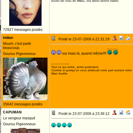
buvez de l'eau de Millau, vos idées seront claires
72927 messages postés
indian
Posté le 23-07-2006 à 21:31:29
Mourir, c'est partir
beaucoup.
oui mais là, quand même!!!!
Gourou Pigeonneux
--------------------
Tout ce qui arrive, arrive justement.
Comme si quelqu'un vous attribuait votre part suivant votre
Marc Aurèle
35642 messages postés
CAPUMAN
Posté le 23-07-2006 à 23:36:12
Le vengeur masqué
Gourou Pigeonneux