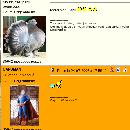
Mourir, c'est partir
beaucoup.
Merci mon Capu
Gourou Pigeonneux
--------------------
Tout ce qui arrive, arrive justement.
Comme si quelqu'un vous attribuait votre part suivant votre
Marc Aurèle
35642 messages postés
CAPUMAN
Posté le 24-07-2006 à 17:58:11
Le vengeur masqué
Gourou Pigeonneux
--------------------
Capu... What else ?
35647 messages postés