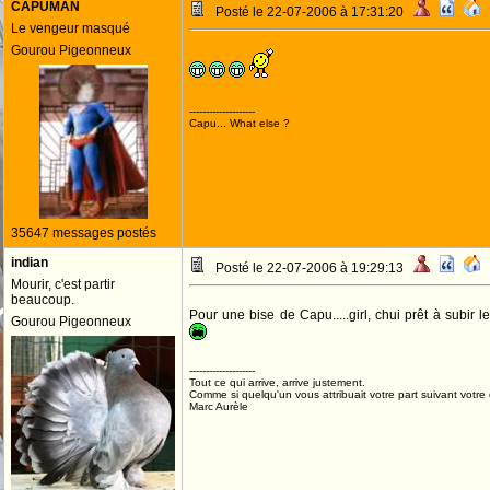
CAPUMAN
Posté le 22-07-2006 à 17:31:20
Le vengeur masqué
Gourou Pigeonneux
--------------------
Capu... What else ?
35647 messages postés
indian
Posté le 22-07-2006 à 19:29:13
Mourir, c'est partir
beaucoup.
Pour une bise de Capu.....girl, chui prêt à subir l
Gourou Pigeonneux
--------------------
Tout ce qui arrive, arrive justement.
Comme si quelqu'un vous attribuait votre part suivant votre
Marc Aurèle