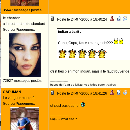
35647 messages postés
le chardon
Posté le 24-07-2006 à 18:40:24
à la recherche du standard
Gourou Pigeonneux
indian a écrit :
Capu, Capu, t'as vu mon grade???
c'est très bien mon indian, mais il te faut trouver 
72927 messages postés
--------------------
buvez de l'eau de Millau, vos idées seront claires
CAPUMAN
Posté le 24-07-2006 à 18:41:26
Le vengeur masqué
Gourou Pigeonneux
et c'est pas gagner
--------------------
Capu... What else ?