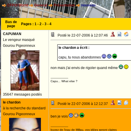
CFPOI World
General
Présentation
nouveau
Bas de
Pages :
1
-
2
-
3
-
4
page
CAPUMAN
Posté le 22-07-2006 à 12:07:46
Le vengeur masqué
Gourou Pigeonneux
le chardon a écrit :
capu, tu nous abandonnes
non mais j'ai envis de rigoler quand même
--------------------
Capu... What else ?
35647 messages postés
le chardon
Posté le 22-07-2006 à 12:12:37
à la recherche du standard
Gourou Pigeonneux
ben je vois
--------------------
buvez de l'eau de Millau, vos idées seront claires