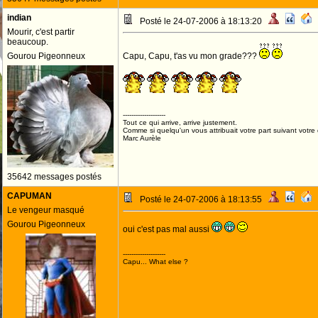
indian
Posté le 24-07-2006 à 18:13:20
Mourir, c'est partir
beaucoup.
Gourou Pigeonneux
Capu, Capu, t'as vu mon grade???
--------------------
Tout ce qui arrive, arrive justement.
Comme si quelqu'un vous attribuait votre part suivant votre
Marc Aurèle
35642 messages postés
CAPUMAN
Posté le 24-07-2006 à 18:13:55
Le vengeur masqué
Gourou Pigeonneux
oui c'est pas mal aussi
--------------------
Capu... What else ?