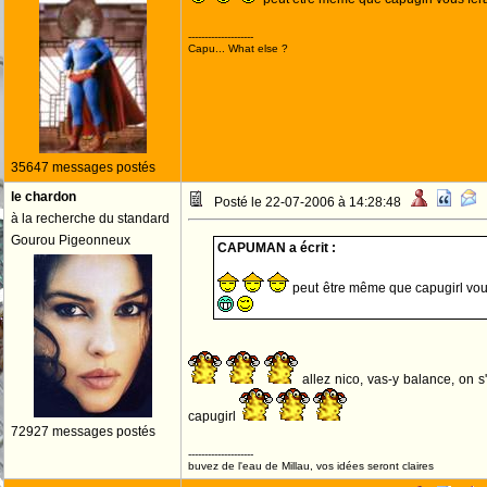
--------------------
Capu... What else ?
35647 messages postés
le chardon
Posté le 22-07-2006 à 14:28:48
à la recherche du standard
Gourou Pigeonneux
CAPUMAN a écrit :
peut être même que capugirl vous
allez nico, vas-y balance, on s'
capugirl
72927 messages postés
--------------------
buvez de l'eau de Millau, vos idées seront claires