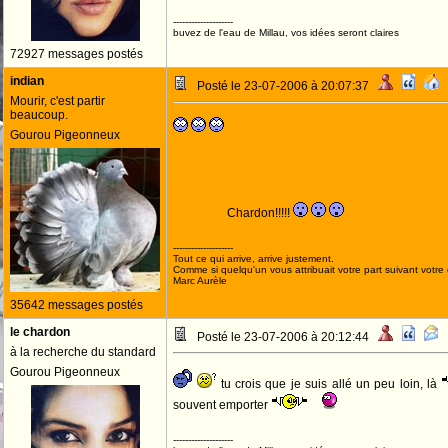
--------------------
buvez de l'eau de Millau, vos idées seront claires
72927 messages postés
indian
Posté le 23-07-2006 à 20:07:37
Mourir, c'est partir
beaucoup.
Gourou Pigeonneux
Chardon!!!!!
--------------------
Tout ce qui arrive, arrive justement.
Comme si quelqu'un vous attribuait votre part suivant votre
Marc Aurèle
35642 messages postés
le chardon
Posté le 23-07-2006 à 20:12:44
à la recherche du standard
Gourou Pigeonneux
tu crois que je suis allé un peu loin, là
souvent emporter
--------------------