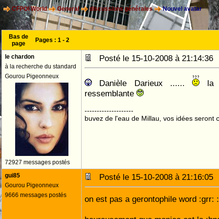
CFPOI World
General
discussions générales
Nouvel avatar
Bas de
Pages :
1
-
2
page
le chardon
Posté le 15-10-2008 à 21:14:3
à la recherche du standard
Gourou Pigeonneux
Danièle Darieux ......
la p
ressemblante
--------------------
buvez de l'eau de Millau, vos idées seront c
72927 messages postés
gui85
Posté le 15-10-2008 à 21:16:0
Gourou Pigeonneux
9666 messages postés
on est pas a gerontophile word :grr: :