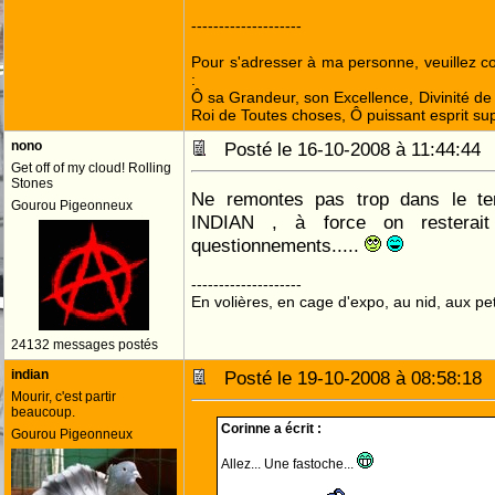
--------------------
Pour s'adresser à ma personne, veuillez 
:
Ô sa Grandeur, son Excellence, Divinité de 
Roi de Toutes choses, Ô puissant esprit sup
nono
Posté le 16-10-2008 à 11:44:4
Get off of my cloud! Rolling
Stones
Ne remontes pas trop dans le te
Gourou Pigeonneux
INDIAN , à force on resterai
questionnements.....
--------------------
En volières, en cage d'expo, au nid, aux peti
24132 messages postés
indian
Posté le 19-10-2008 à 08:58:1
Mourir, c'est partir
beaucoup.
Corinne a écrit :
Gourou Pigeonneux
Allez... Une fastoche...