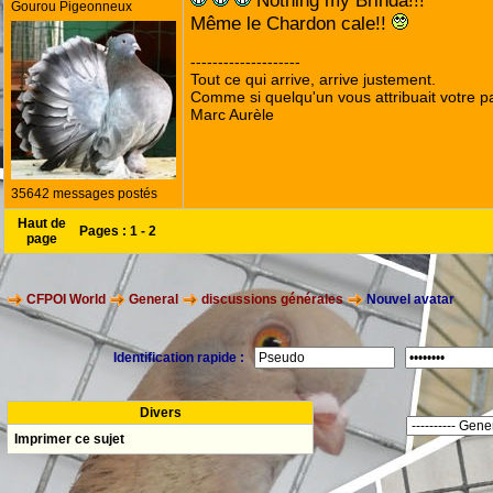
Nothing my Brinda!!!
Gourou Pigeonneux
Même le Chardon cale!!
--------------------
Tout ce qui arrive, arrive justement.
Comme si quelqu'un vous attribuait votre pa
Marc Aurèle
35642 messages postés
Haut de
Pages :
1
-
2
page
CFPOI World
General
discussions générales
Nouvel avatar
Identification rapide :
Divers
Imprimer ce sujet