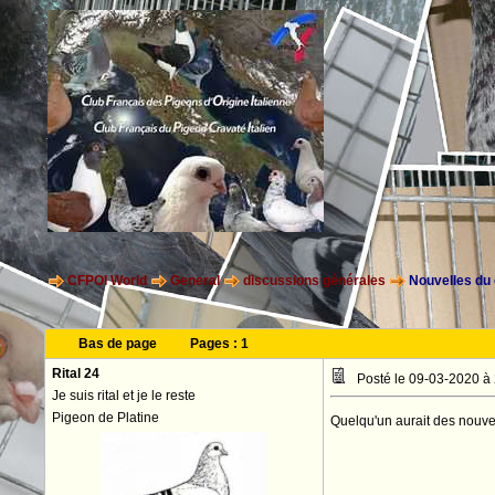
CFPOI World
General
discussions générales
Nouvelles du 
Bas de page
Pages :
1
Rital 24
Posté le 09-03-2020 à
Je suis rital et je le reste
Pigeon de Platine
Quelqu'un aurait des nouvel