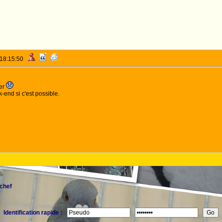
 18:15:50
er
-end si c'est possible.
chef
Identification rapide :