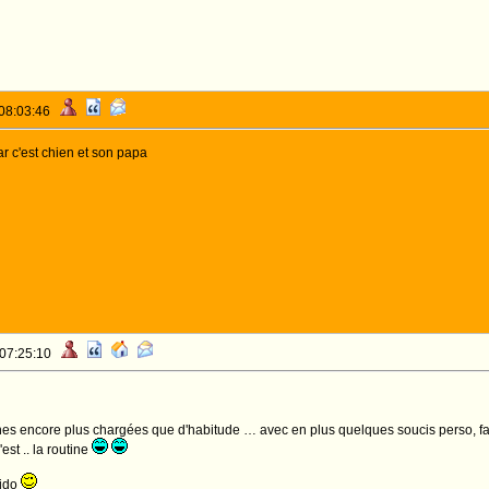
 08:03:46
par c'est chien et son papa
 07:25:10
aines encore plus chargées que d'habitude … avec en plus quelques soucis perso, fa
est .. la routine
pido