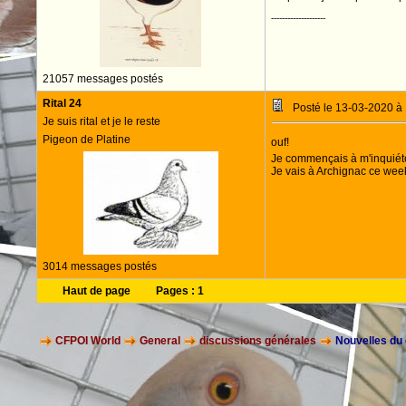
--------------------
21057 messages postés
Rital 24
Posté le 13-03-2020 à
Je suis rital et je le reste
Pigeon de Platine
ouf!
Je commençais à m'inquiét
Je vais à Archignac ce week
3014 messages postés
Haut de page
Pages :
1
CFPOI World
General
discussions générales
Nouvelles du 