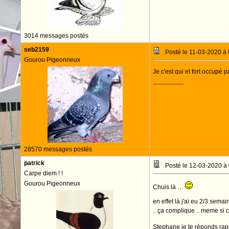
3014 messages postés
seb2159
Posté le 11-03-2020 à
Gourou Pigeonneux
Je c'est qui et fort occupé 
--------------------
28570 messages postés
patrick
Posté le 12-03-2020 à
Carpe diem ! !
Gourou Pigeonneux
Chuis là …
en effet là j'ai eu 2/3 sem
.. ça complique .. meme si c'
Stephane je te réponds ra