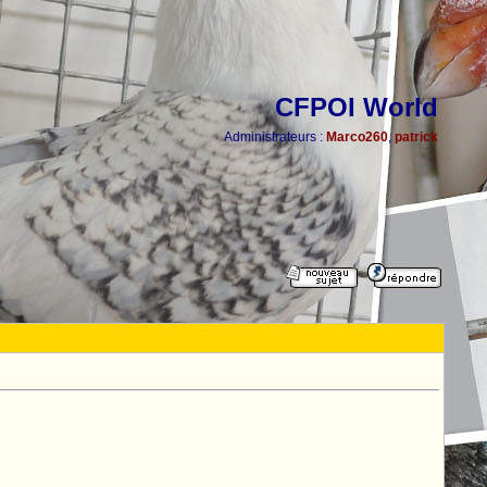
CFPOI World
Administrateurs :
Marco260
,
patrick