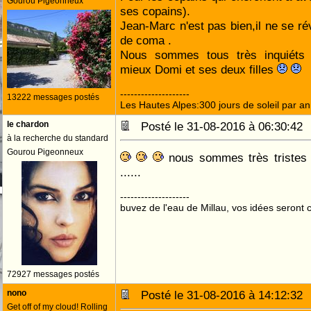
Gourou Pigeonneux
ses copains).
Jean-Marc n'est pas bien,il ne se ré
de coma .
Nous sommes tous très inquiéts 
mieux Domi et ses deux filles
--------------------
13222 messages postés
Les Hautes Alpes:300 jours de soleil par an
le chardon
Posté le 31-08-2016 à 06:30:4
à la recherche du standard
Gourou Pigeonneux
nous sommes très tristes 
......
--------------------
buvez de l'eau de Millau, vos idées seront c
72927 messages postés
nono
Posté le 31-08-2016 à 14:12:3
Get off of my cloud! Rolling