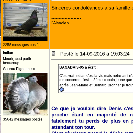
Sincères condoléances a sa famille 
--------------------
l'Alsacien
2258 messages postés
indian
Posté le 14-09-2016 à 19:03:2
Mourir, c'est partir
beaucoup.
BAGADAIS-05 a écrit :
Gourou Pigeonneux
C'est vrai Indian,c'est la vie,mais notre ami n
me concerne c'est le 3éme copain jeune que 
après Jean-Marie et Bernard Bronner je trouv
Ce que je voulais dire Denis c'e
proche étant en majorité de no
35642 messages postés
fatalement tu perds de plus en pl
attendant ton tour.