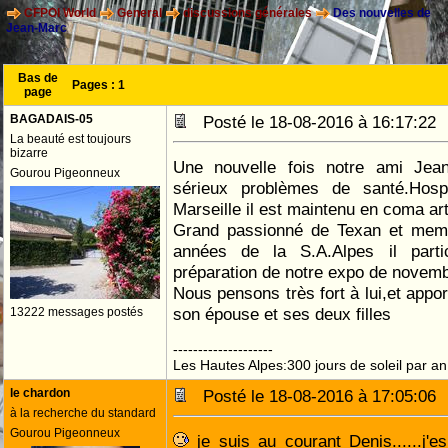
CFPOI World
General
discussions générales
Des nouvelles de
Jean-Marc
Bas de
Pages :
1
page
BAGADAIS-05
Posté le 18-08-2016 à 16:17:2
La beauté est toujours
bizarre
Une nouvelle fois notre ami Jea
Gourou Pigeonneux
sérieux problèmes de santé.Hosp
Marseille il est maintenu en coma arti
Grand passionné de Texan et mem
années de la S.A.Alpes il parti
préparation de notre expo de novemb
Nous pensons très fort à lui,et appor
son épouse et ses deux filles
13222 messages postés
--------------------
Les Hautes Alpes:300 jours de soleil par an
le chardon
Posté le 18-08-2016 à 17:05:0
à la recherche du standard
Gourou Pigeonneux
je suis au courant Denis......j'