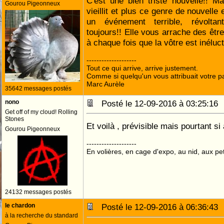
C'est une bien triste nouvelle!! M
Gourou Pigeonneux
vieillit et plus ce genre de nouvelle
un événement terrible, révoltan
toujours!! Elle vous arrache des êtr
à chaque fois que la vôtre est inéluct
--------------------
Tout ce qui arrive, arrive justement.
Comme si quelqu'un vous attribuait votre pa
Marc Aurèle
35642 messages postés
nono
Posté le 12-09-2016 à 03:25:1
Get off of my cloud! Rolling
Stones
Et voilà , prévisible mais pourtant si 
Gourou Pigeonneux
--------------------
En volières, en cage d'expo, au nid, aux peti
24132 messages postés
le chardon
Posté le 12-09-2016 à 06:36:4
à la recherche du standard