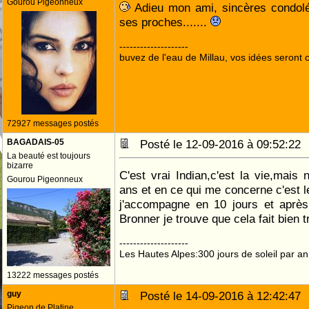
Gourou Pigeonneux
Adieu mon ami, sincères condolé
ses proches.......
--------------------
buvez de l'eau de Millau, vos idées seront c
72927 messages postés
BAGADAIS-05
Posté le 12-09-2016 à 09:52:2
La beauté est toujours
bizarre
C'est vrai Indian,c'est la vie,mais 
Gourou Pigeonneux
ans et en ce qui me concerne c'est 
j'accompagne en 10 jours et après
Bronner je trouve que cela fait bien 
--------------------
Les Hautes Alpes:300 jours de soleil par an
13222 messages postés
guy
Posté le 14-09-2016 à 12:42:4
Pigeon de Platine