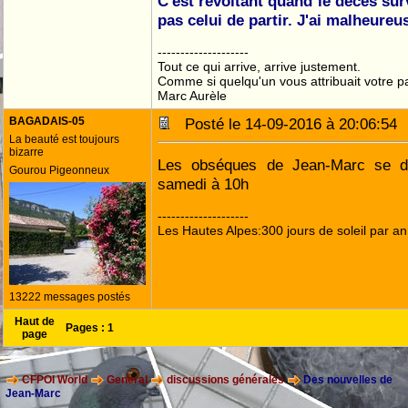
C'est révoltant quand le décès sur
pas celui de partir. J'ai malheure
--------------------
Tout ce qui arrive, arrive justement.
Comme si quelqu'un vous attribuait votre pa
Marc Aurèle
BAGADAIS-05
Posté le 14-09-2016 à 20:06:5
La beauté est toujours
bizarre
Les obséques de Jean-Marc se d
Gourou Pigeonneux
samedi à 10h
--------------------
Les Hautes Alpes:300 jours de soleil par an
13222 messages postés
Haut de
Pages :
1
page
CFPOI World
General
discussions générales
Des nouvelles de
Jean-Marc