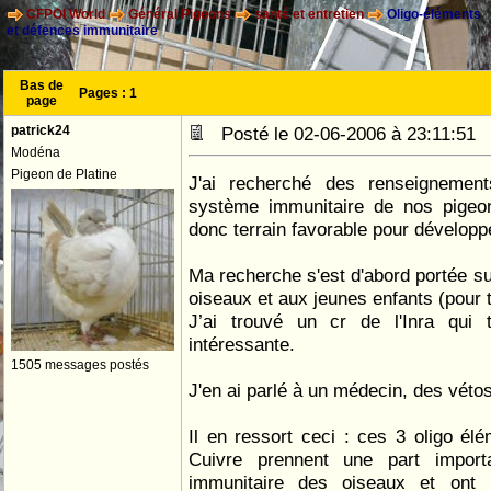
CFPOI World
Général Pigeons
santé et entretien
Oligo-éléments
et défences immunitaire
Bas de
Pages :
1
page
patrick24
Posté le 02-06-2006 à 23:11:5
Modéna
Pigeon de Platine
J'ai recherché des renseignement
système immunitaire de nos pigeon
donc terrain favorable pour développ
Ma recherche s'est d'abord portée su
oiseaux et aux jeunes enfants (pour t
J’ai trouvé un cr de l'Inra qui t
intéressante.
1505 messages postés
J'en ai parlé à un médecin, des vétos
Il en ressort ceci : ces 3 oligo él
Cuivre prennent une part impor
immunitaire des oiseaux et ont 