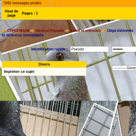
7892 messages postés
Haut de
Pages :
1
page
CFPOI World
Général Pigeons
santé et entretien
Oligo-éléments
et défences immunitaire
Identification rapide :
Divers
Imprimer ce sujet