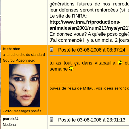
générations futures de nos reprodu
leur défenses seront renforcées (si l
Le site de l'INRA:
http://www.inra.fr/productions-
animales/an2001/num213/nys/yn21
En donnez vous? A qu'elle posologie
J'ai commencé il y a un mois. 2 jour
le chardon
Posté le 03-06-2006 à 08:37:2
à la recherche du standard
Gourou Pigeonneux
tu as tout ça dans vitapaulia
et
semaine
--------------------
buvez de l'eau de Millau, vos idées seront c
72927 messages postés
patrick24
Posté le 03-06-2006 à 23:01:1
Modéna