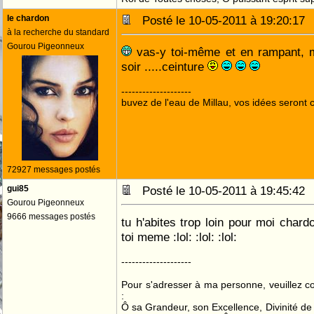
le chardon
Posté le 10-05-2011 à 19:20:1
à la recherche du standard
Gourou Pigeonneux
vas-y toi-même et en rampant, m
soir .....ceinture
--------------------
buvez de l'eau de Millau, vos idées seront c
72927 messages postés
gui85
Posté le 10-05-2011 à 19:45:4
Gourou Pigeonneux
9666 messages postés
tu h'abites trop loin pour moi chardo
toi meme :lol: :lol: :lol:
--------------------
Pour s'adresser à ma personne, veuillez 
:
Ô sa Grandeur, son Excellence, Divinité de 