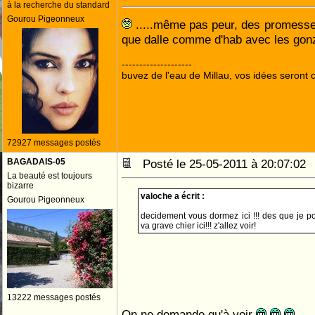
à la recherche du standard
Gourou Pigeonneux
.....même pas peur, des promesse
que dalle comme d'hab avec les go
--------------------
buvez de l'eau de Millau, vos idées seront c
72927 messages postés
BAGADAIS-05
Posté le 25-05-2011 à 20:07:0
La beauté est toujours
bizarre
valoche a écrit :
Gourou Pigeonneux
decidement vous dormez ici !!! des que je po
va grave chier ici!!! z'allez voir!
13222 messages postés
On ne demande qu'à voir