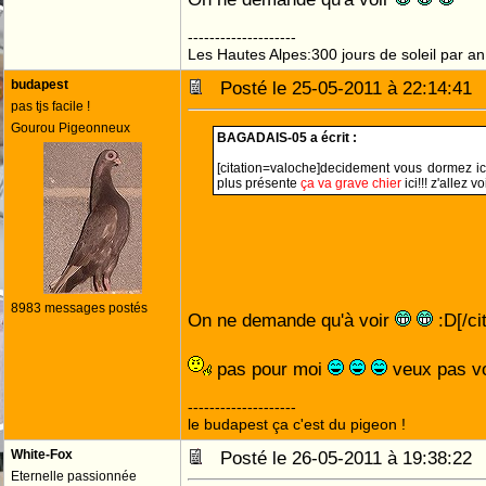
--------------------
Les Hautes Alpes:300 jours de soleil par an
budapest
Posté le 25-05-2011 à 22:14:4
pas tjs facile !
Gourou Pigeonneux
BAGADAIS-05 a écrit :
[citation=valoche]decidement vous dormez ici
plus présente
ça va grave chier
ici!!! z'allez vo
8983 messages postés
On ne demande qu'à voir
:D[/cit
pas pour moi
veux pas v
--------------------
le budapest ça c'est du pigeon !
White-Fox
Posté le 26-05-2011 à 19:38:2
Eternelle passionnée