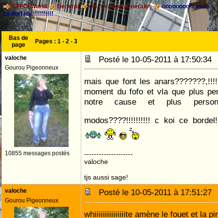
CFPOI World
General
discussions générales
ooooooooh! mais
ça dort ici!!!!!!!!!!!!
Bas de
Pages :
1
-
2
-
3
page
valoche
Posté le 10-05-2011 à 17:50:3
Gourou Pigeonneux
mais que font les anars???????,!!!!
moment du fofo et vla que plus per
notre cause et plus perso
modos????!!!!!!!!!! c koi ce bordel!
10855 messages postés
--------------------
valoche
tjs aussi sage!
valoche
Posté le 10-05-2011 à 17:51:2
Gourou Pigeonneux
whiiiiiiiiiiiiiiiite amène le fouet et la 