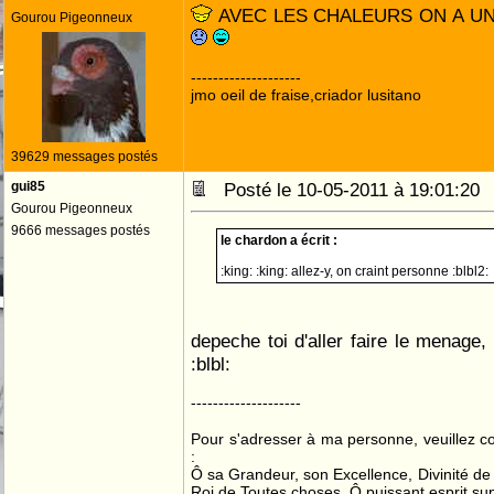
AVEC LES CHALEURS ON A UN
Gourou Pigeonneux
--------------------
jmo oeil de fraise,criador lusitano
39629 messages postés
gui85
Posté le 10-05-2011 à 19:01:2
Gourou Pigeonneux
9666 messages postés
le chardon a écrit :
:king: :king: allez-y, on craint personne :blbl2:
depeche toi d'aller faire le menage, 
:blbl:
--------------------
Pour s'adresser à ma personne, veuillez 
:
Ô sa Grandeur, son Excellence, Divinité de 
Roi de Toutes choses, Ô puissant esprit sup