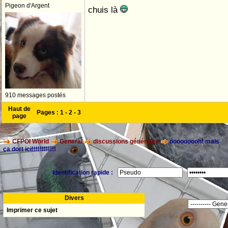
Pigeon d'Argent
chuis là
910 messages postés
Haut de
Pages :
1
-
2
-
3
page
CFPOI World
General
discussions générales
ooooooooh! mais
ça dort ici!!!!!!!!!!!!
Identification rapide :
Divers
Imprimer ce sujet