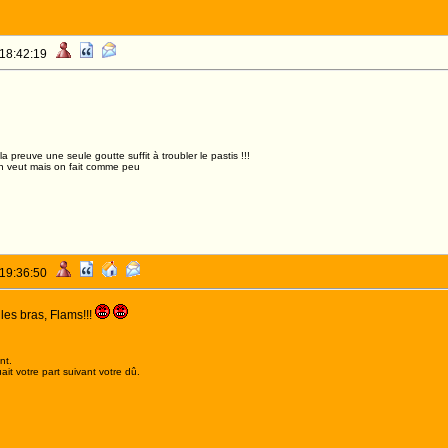
 18:42:19
,la preuve une seule goutte suffit à troubler le pastis !!!
n veut mais on fait comme peu
 19:36:50
 les bras, Flams!!!
nt.
it votre part suivant votre dû.