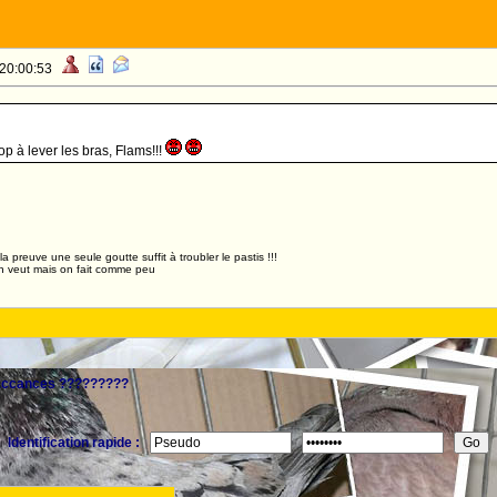
 20:00:53
op à lever les bras, Flams!!!
,la preuve une seule goutte suffit à troubler le pastis !!!
n veut mais on fait comme peu
vaccances ?????????
Identification rapide :