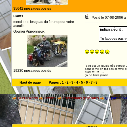
35642 messages postés
Flams
Posté le 07-08-2006 à
merci tous les guas du forum pour votre
aceuille
indian a écrit :
Gourou Pigeonneux
Tu fatigues pas tr
--------------------
l'eau est un liquide très corrosif 
dans la vie on fait pas comme o
19230 messages postés
prost !!!!!!!! .....
ça ne finira jamais
Haut de page
Pages :
1
-
2
-
3
-
4
-
5
-
6
-
7
-
8
CFPOI World
General
discussions générales
Qui part en 