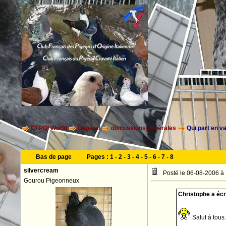
CFPOI World
General
discussions générales
Qui part en 
Bas de page
Pages :
1
-
2
-
3
-
4
-
5
-
6
-
7
-
8
silvercream
Posté le 06-08-2006 à
Gourou Pigeonneux
Christophe a écri
Salut à tous.