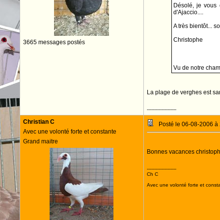
Désolé, je vous q
d'Ajaccio....
A très bientôt... s
Christophe
3665 messages postés
Vu de notre chambr
La plage de verghes est sa
--------------------
Christian C
Posté le 06-08-2006 à
Avec une volonté forte et constante
Grand maitre
Bonnes vacances christop
--------------------
Ch C
Avec une volonté forte et consta