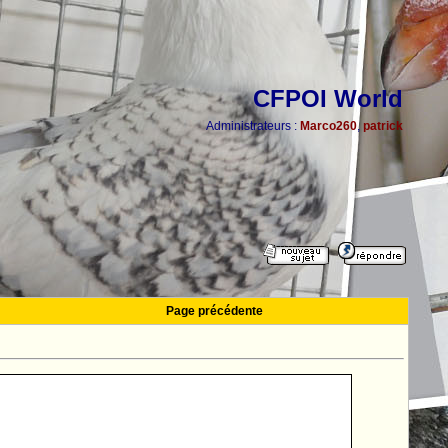
CFPOI World
Administrateurs :
Marco260
,
patrick
Page précédente