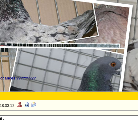
vaccances ?????????
 18:33:12
t :
..