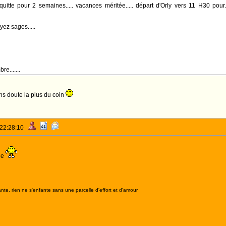
uitte pour 2 semaines..... vacances méritée..... départ d'Orly vers 11 H30 pour..
oyez sages.....
e.......
ns doute la plus du coin
 22:28:10
he
nte, rien ne s'enfante sans une parcelle d'effort et d'amour