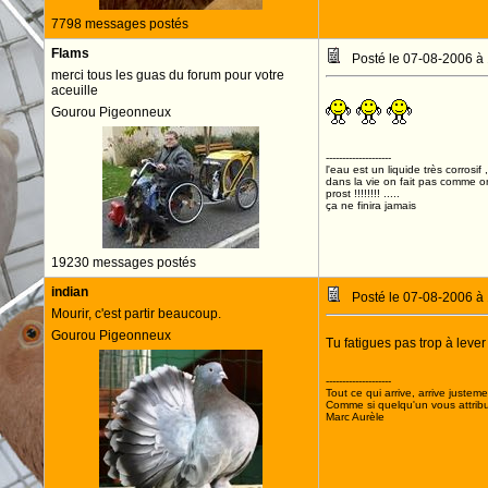
7798 messages postés
Flams
Posté le 07-08-2006 à
merci tous les guas du forum pour votre
aceuille
Gourou Pigeonneux
--------------------
l'eau est un liquide très corrosif 
dans la vie on fait pas comme o
prost !!!!!!!! .....
ça ne finira jamais
19230 messages postés
indian
Posté le 07-08-2006 à
Mourir, c'est partir beaucoup.
Gourou Pigeonneux
Tu fatigues pas trop à lever
--------------------
Tout ce qui arrive, arrive justeme
Comme si quelqu'un vous attribua
Marc Aurèle