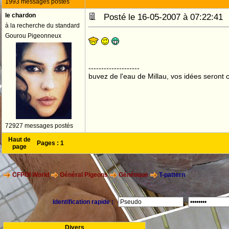
1993 messages postés
le chardon
Posté le 16-05-2007 à 07:22:4
à la recherche du standard
Gourou Pigeonneux
--------------------
buvez de l'eau de Millau, vos idées seront c
72927 messages postés
Haut de
Pages :
1
page
CFPOI World
Général Pigeons
Génétique
T-pattern
Identification rapide :
Divers