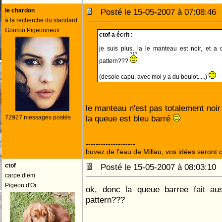
le chardon
Posté le 15-05-2007 à 07:08:4
à la recherche du standard
Gourou Pigeonneux
ctof a écrit :
je suis plus, la le manteau est noir, et a 
pattern???
(desole capu, avec moi y a du boulot.....)
le manteau n'est pas totalement noir
la queue est bleu barré
72927 messages postés
--------------------
buvez de l'eau de Millau, vos idées seront c
ctof
Posté le 15-05-2007 à 08:03:1
carpe diem
Pigeon d'Or
ok, donc la queue barree fait aus
pattern???