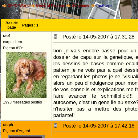
CFPOI World
Général Pigeons
Génétique
T-pattern
Bas de
Pages :
1
page
ctof
Posté le 14-05-2007 à 17:31:2
carpe diem
Pigeon d'Or
bon je vais encore passe pour un c
dossier de capu sur la genetique, et
les dessins de bases comme ecaille
pattern je ne vois pas a quel dess
en regardant les photos je ne "visual
alors un peu d'indulgence pour mon
de vos conseils et explications me fe
faire avancer le schmillblick!!
autosome, c'est un gene lie au sexe
1993 messages postés
n'hesiter pas a mettre des photos
parlante!!
steph
Posté le 14-05-2007 à 17:42:1
Pigeon d'Argent