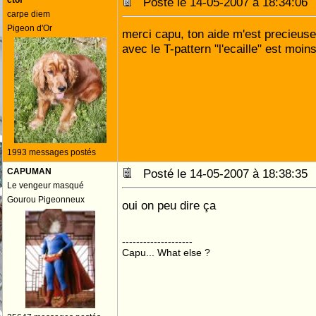
ctof
Posté le 14-05-2007 à 18:34:0
carpe diem
Pigeon d'Or
merci capu, ton aide m'est precieuse
avec le T-pattern "l'ecaille" est moi
1993 messages postés
CAPUMAN
Posté le 14-05-2007 à 18:38:3
Le vengeur masqué
Gourou Pigeonneux
oui on peu dire ça
--------------------
Capu... What else ?