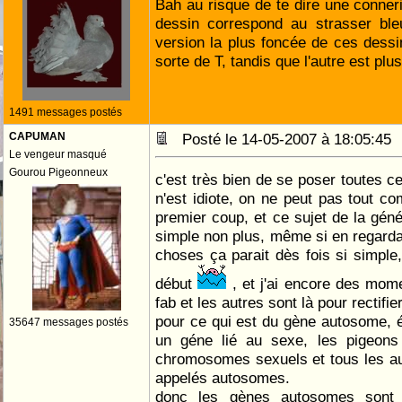
Bah au risque de te dire une conneri
dessin correspond au strasser bleu
version la plus foncée de ces dess
sorte de T, tandis que l'autre est plus
1491 messages postés
CAPUMAN
Posté le 14-05-2007 à 18:05:4
Le vengeur masqué
Gourou Pigeonneux
c'est très bien de se poser toutes c
n'est idiote, on ne peut pas tout co
premier coup, et ce sujet de la géné
simple non plus, même si en regardan
choses ça parait dès fois si simpl
début
, et j'ai encore des mom
fab et les autres sont là pour rectifier
pour ce qui est du gène autosome, 
35647 messages postés
un géne lié au sexe, les pigeon
chromosomes sexuels et tous les a
appelés autosomes.
donc les gènes autosomes sont 