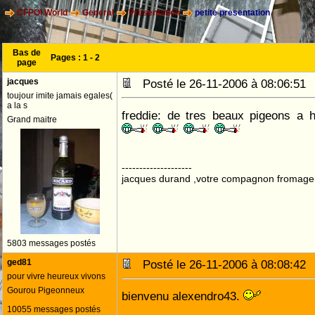
CFPOI World
General
Présentation
petite presentation
Bas de
Pages :
1
-
2
page
jacques
Posté le 26-11-2006 à 08:06:5
toujour imite jamais egales(
a la s
freddie: de tres beaux pigeons a 
Grand maitre
--------------------
jacques durand ,votre compagnon fromage
5803 messages postés
ged81
Posté le 26-11-2006 à 08:08:4
pour vivre heureux vivons
Gourou Pigeonneux
bienvenu alexendro43.
10055 messages postés