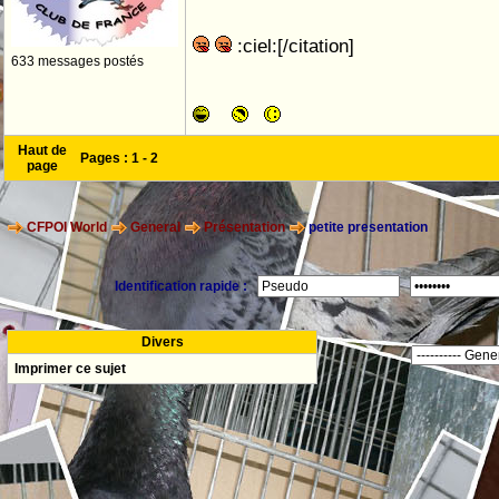
:ciel:[/citation]
633 messages postés
Haut de
Pages :
1
-
2
page
CFPOI World
General
Présentation
petite presentation
Identification rapide :
Divers
Imprimer ce sujet