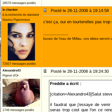
28570 messages postés
le chardon
Posté le 28-11-2006 à 19:14:5
à la recherche du standard
Gourou Pigeonneux
c'est ça, oui en tourterelles pas tr
--------------------
buvez de l'eau de Millau, vos idées seront c
72927 messages postés
Alexandro43
Posté le 28-11-2006 à 19:24:3
Pigeon d'Or
Freddie a écrit :
[citation=Alexandro43]Salut steve
il faudrat que j'essaye de venir 
seras trop cool que l'on ce renc
1746 messages postés