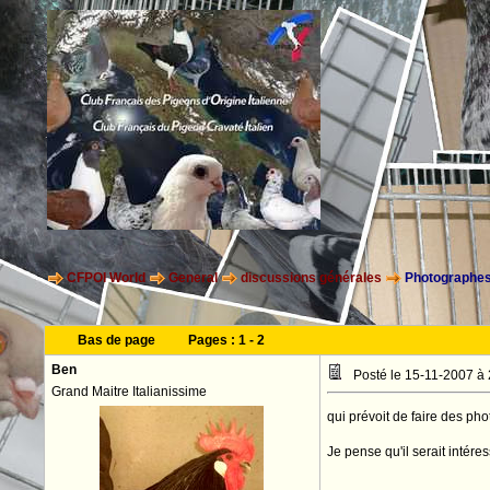
CFPOI World
General
discussions générales
Photographes
Bas de page
Pages :
1
-
2
Ben
Posté le 15-11-2007 à
Grand Maitre Italianissime
qui prévoit de faire des ph
Je pense qu'il serait intére