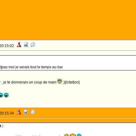
 20:15:02
]pas moi je serais tout le temps au bar
ier , je te donnerais un coup de main
;)[/citation]
 20:15:34
 :