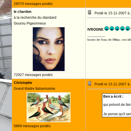
28570 messages postés
le chardon
Posté le 15-11-2007 à
à la recherche du standard
Gourou Pigeonneux
IVROGNE
--------------------
buvez de l'eau de Millau, vos idé
72927 messages postés
Christophe
Posté le 15-11-2007 à
Grand Maitre Italianissime
Ben a écrit :
qui prévoit de fa
Je pense qu'il se
5869 messages postés