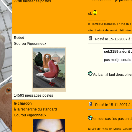
.....bonne idée.... je prend
7798 messages postés
ok
--------------------
le Tambour d'arabie, il n'y a que
site photo à découvrir : http://r
Robot
Posté le 15-11-2007 à
Gourou Pigeonneux
seb2159 a écrit :
pas moi je serais
Au bar , il faut deux pil
14593 messages postés
le chardon
Posté le 15-11-2007 à
à la recherche du standard
Gourou Pigeonneux
en tout cas t'es pas un cht
--------------------
buvez de l'eau de Millau, vos idé