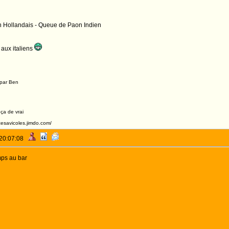
n Hollandais - Queue de Paon Indien
aux italiens
 par Ben
 ça de vrai
acesavicoles.jimdo.com/
 20:07:08
mps au bar