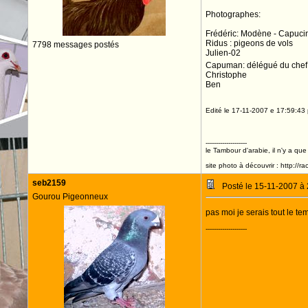
Photographes:
Frédéric: Modène - Capuci
Ridus : pigeons de vols
7798 messages postés
Julien-02
Capuman: délégué du chef 
Christophe
Ben
Edité le 17-11-2007 e 17:59:43
--------------------
le Tambour d'arabie, il n'y a que
site photo à découvrir : http://r
seb2159
Posté le 15-11-2007 à
Gourou Pigeonneux
pas moi je serais tout le te
--------------------