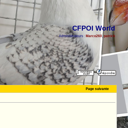
CFPOI World
Administrateurs :
Marco260
,
patrick
Page suivante