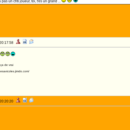
 pas un chti joueur, toi, t'es un grand ...
 20:17:58
i
 ça de vrai
acesavicoles.jimdo.com/
 20:20:20