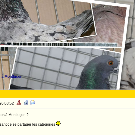
 à Montluçon
 20:03:52
otos à Montluçon ?
ssant de se partager les catégories