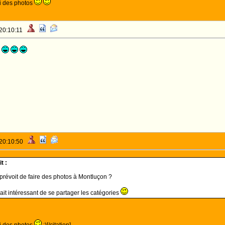
rai des photos
 20:10:11
n
 20:10:50
t :
 prévoit de faire des photos à Montluçon ?
rait intéressant de se partager les catégories