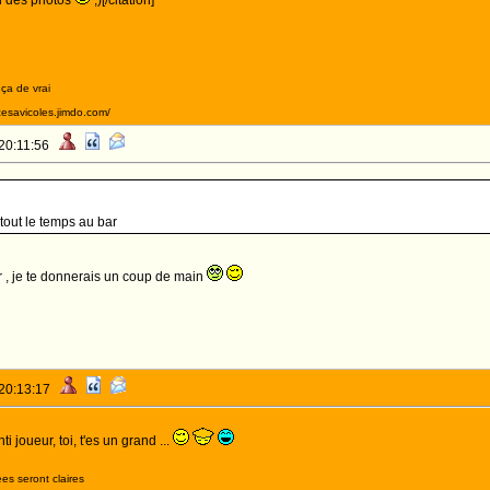
rai des photos
;)[/citation]
 ça de vrai
acesavicoles.jimdo.com/
 20:11:56
 tout le temps au bar
ier , je te donnerais un coup de main
 20:13:17
i joueur, toi, t'es un grand ...
es seront claires