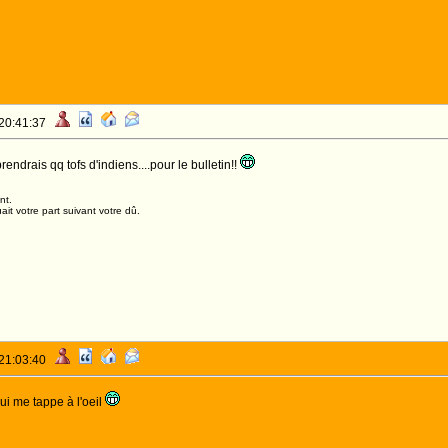
 20:41:37
endrais qq tofs d'indiens....pour le bulletin!!
nt.
it votre part suivant votre dû.
 21:03:40
i me tappe à l'oeil