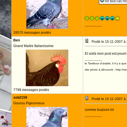
en tout cas t'es
--------------------
28570 messages postés
Ben
Posté le 15-11-2007 à
Grand Maitre Italianissime
Et voilà mon post est pourr
--------------------
le Tambour d'arabie, il n'y a que
site photo à découvrir : http://r
7798 messages postés
seb2159
Posté le 15-11-2007 à
Gourou Pigeonneux
comme toujours lol
--------------------