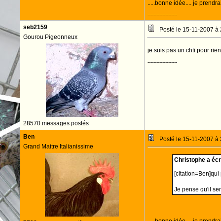
.....bonne idée.... je prend
--------------------
seb2159
Posté le 15-11-2007 à
Gourou Pigeonneux
je suis pas un chti pour rie
--------------------
28570 messages postés
Ben
Posté le 15-11-2007 à
Grand Maitre Italianissime
Christophe a écri
[citation=Ben]qui
Je pense qu'il se