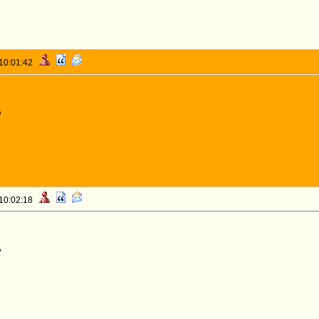
 10:01:42
o
 10:02:18
o