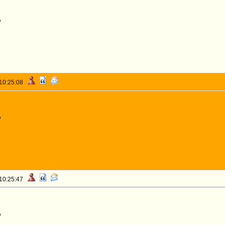
o
 10:25:08
o
 10:25:47
o