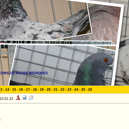
EONS DE RACES IBERIQUES
13
-
14
-
15
-
16
-
17
-
18
-
19
-
20
-
21
-
22
-
23
-
24
-
25
-
26
 10:01:32
o