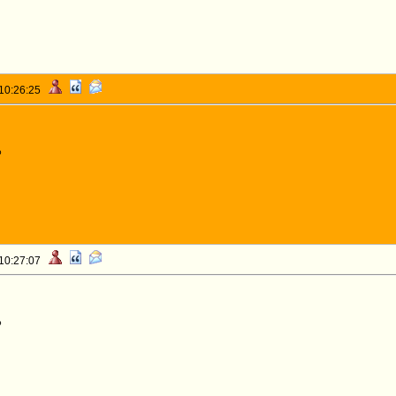
 10:26:25
o
 10:27:07
o