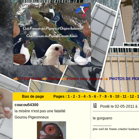
CFPOI World
Photos
Photos tous pigeons
PHOTOS DE PIG
Bas de page
Pages :
1
-
2
-
3
-
4
-
5
-
6
-
7
-
8
-
9
-
10
-
11
-
12
-
coucou54300
Posté le 02-05-2011 à
la misére n'est pas une fatalité
Gourou Pigeonneux
le gorguero
--------------------
jmo oeil de fraise,criador lusitan