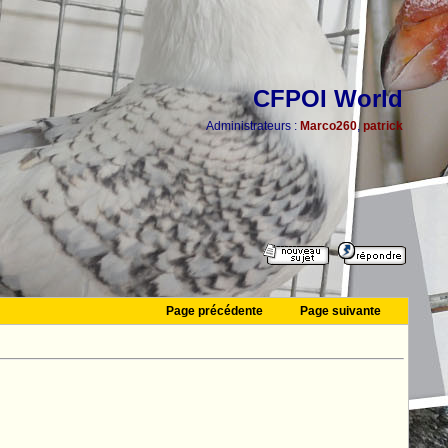
CFPOI World
Administrateurs :
Marco260
,
patrick
Page précédente
Page suivante