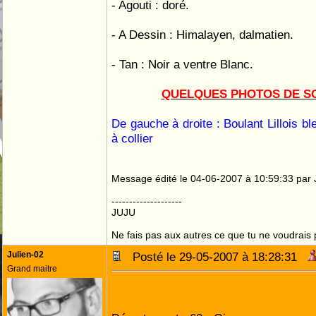
- Agouti : doré.
- A Dessin : Himalayen, dalmatien.
- Tan : Noir a ventre Blanc.
QUELQUES PHOTOS DE SO
De gauche à droite : Boulant Lillois bl
à collier
Message édité le 04-06-2007 à 10:59:33 par 
--------------------
JUJU
Ne fais pas aux autres ce que tu ne voudrais p
Julien-02
Posté le 29-05-2007 à 18:28:31
Grand maitre
Pseudo du forum : 