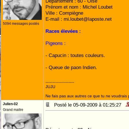
Département : 60 - Oise
Prénom et nom : Michel Loubet
Ville : Compiègne
E-mail : mi.loubet@laposte.net
5094 messages postés
Races élevées :
Pigeons :
- Capucin : toutes couleurs.
- Queue de paon Indien.
--------------------
JUJU
Ne fais pas aux autres ce que tu ne voudrais p
Julien-02
Posté le 05-09-2009 à 01:25:27
Grand maitre
Pseudo du forum : 