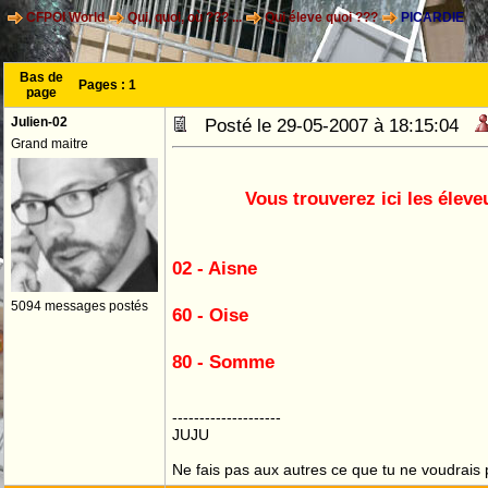
CFPOI World
Qui, quoi, où ??? ...
Qui éleve quoi ???
PICARDIE
Bas de
Pages :
1
page
Julien-02
Posté le 29-05-2007 à 18:15:04
Grand maitre
Vous trouverez ici les éleve
02 - Aisne
5094 messages postés
60 - Oise
80 - Somme
--------------------
JUJU
Ne fais pas aux autres ce que tu ne voudrais p