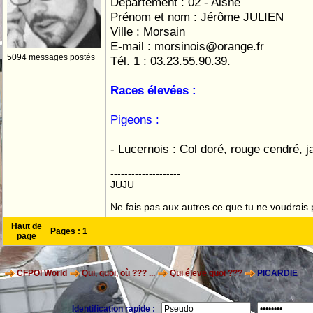
Département : 02 - Aisne
Prénom et nom : Jérôme JULIEN
Ville : Morsain
E-mail : morsinois@orange.fr
5094 messages postés
Tél. 1 : 03.23.55.90.39.
Races élevées :
Pigeons :
- Lucernois : Col doré, rouge cendré, j
--------------------
JUJU
Ne fais pas aux autres ce que tu ne voudrais p
Haut de
Pages :
1
page
CFPOI World
Qui, quoi, où ??? ...
Qui éleve quoi ???
PICARDIE
Identification rapide :