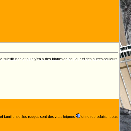
e substitution et puis y'en a des blancs en couleur et des autres couleurs
 familiers et les rouges sont des vrais teignes
et ne reproduisent pas