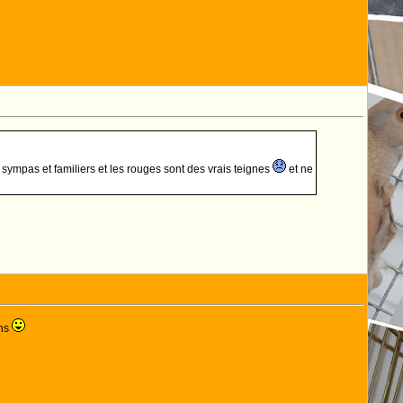
sympas et familiers et les rouges sont des vrais teignes
et ne
ans