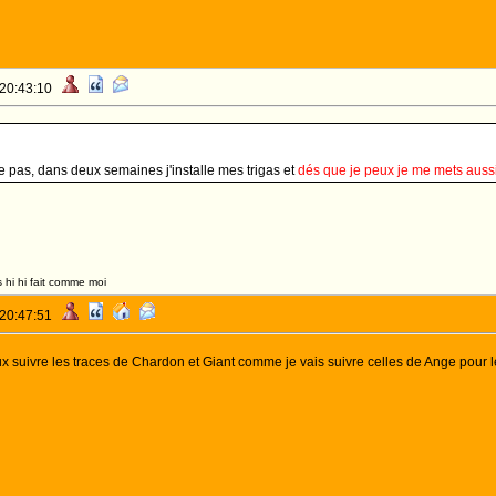
 20:43:10
 pas, dans deux semaines j'installe mes trigas et
dés que je peux je me mets auss
 hi hi fait comme moi
 20:47:51
ux suivre les traces de Chardon et Giant comme je vais suivre celles de Ange pour l