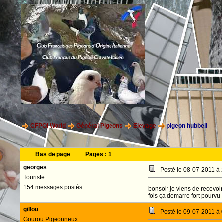
CFPOI World
Général Pigeons
Elevage
pigeon hubbell
Bas de page
Pages :
1
georges
Posté le 08-07-2011 à
Touriste
154 messages postés
bonsoir je viens de recevoi
fois ça demarre fort pourvu
gillou
Posté le 09-07-2011 à
Gourou Pigeonneux