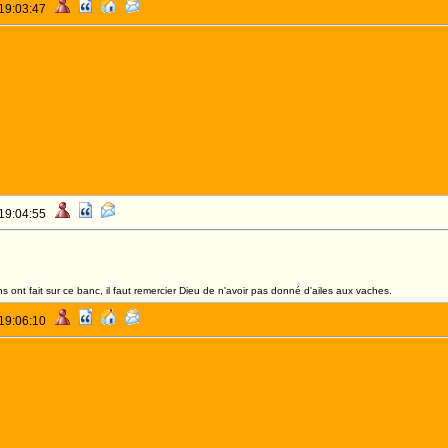
 19:03:47
 19:04:55
 ont fait sur ce banc, il faut remercier Dieu de n'avoir pas donné d'ailes aux vaches.
 19:06:10