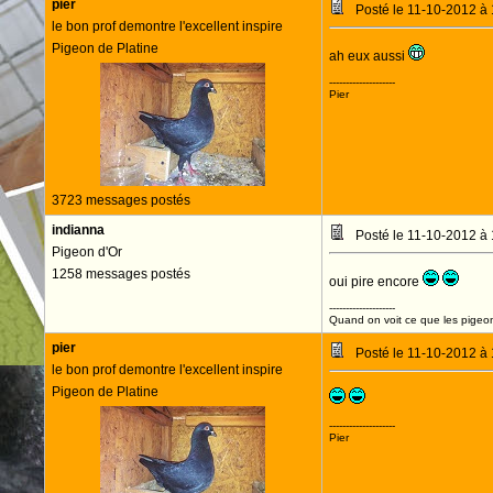
pier
Posté le 11-10-2012 à
le bon prof demontre l'excellent inspire
Pigeon de Platine
ah eux aussi
--------------------
Pier
3723 messages postés
indianna
Posté le 11-10-2012 à
Pigeon d'Or
1258 messages postés
oui pire encore
--------------------
Quand on voit ce que les pigeons
pier
Posté le 11-10-2012 à
le bon prof demontre l'excellent inspire
Pigeon de Platine
--------------------
Pier