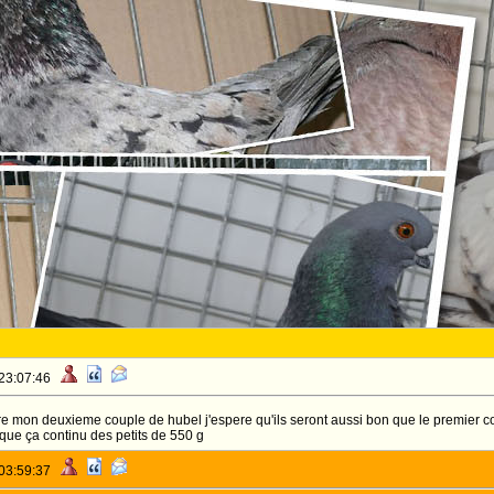
 23:07:46
re mon deuxieme couple de hubel j'espere qu'ils seront aussi bon que le premier co
 que ça continu des petits de 550 g
 03:59:37