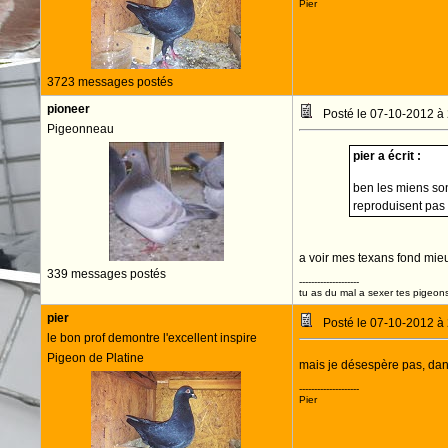
Pier
3723 messages postés
pioneer
Posté le 07-10-2012 à
Pigeonneau
pier a écrit :
ben les miens son
reproduisent pas
a voir mes texans fond mie
339 messages postés
--------------------
tu as du mal a sexer tes pigeons
pier
Posté le 07-10-2012 à
le bon prof demontre l'excellent inspire
Pigeon de Platine
mais je désespère pas, dan
--------------------
Pier