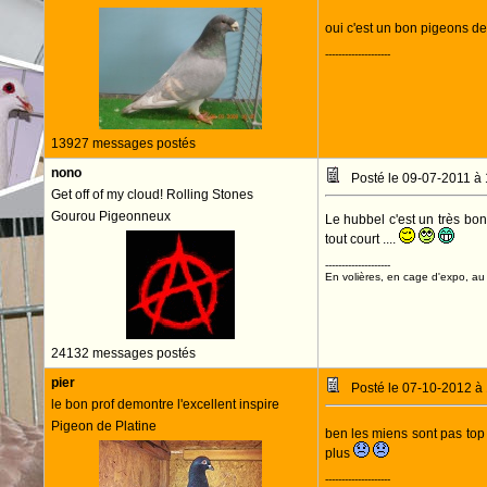
oui c'est un bon pigeons de
--------------------
13927 messages postés
nono
Posté le 09-07-2011 à
Get off of my cloud! Rolling Stones
Gourou Pigeonneux
Le hubbel c'est un très bon
tout court ....
--------------------
En volières, en cage d'expo, au n
24132 messages postés
pier
Posté le 07-10-2012 à
le bon prof demontre l'excellent inspire
Pigeon de Platine
ben les miens sont pas top 
plus
--------------------