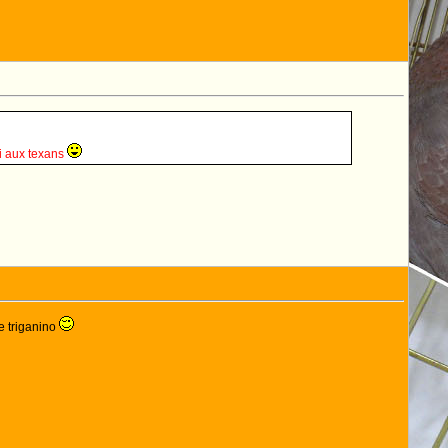
i aux texans
e triganino