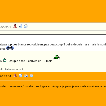
 20:26:01
t pas top Les blancs reproduisent pas beaucoup 3 petits depuis mars mais ils sont 
 plus
ux
1 couple a fait 8 couvés en 10 mois
 hi hi fait comme moi
 20:32:54
s deux semaines j'installe mes trigas et dés que je peux je me mets aussi aux tex