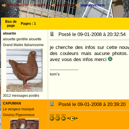
CFPOI World
Annonces
Recherche
pigeon victoria
Bas de
Pages :
1
page
alouette
Posté le 09-01-2008 à 20:32:5
alouette gentille alouette
Grand Maitre Italianissime
je cherche des infos sur cette nouvel
des couleurs mais aucune photos. 
avez vous des infos merci
--------------------
tom's
3012 messages postés
CAPUMAN
Posté le 09-01-2008 à 20:39:2
Le vengeur masqué
Gourou Pigeonneux