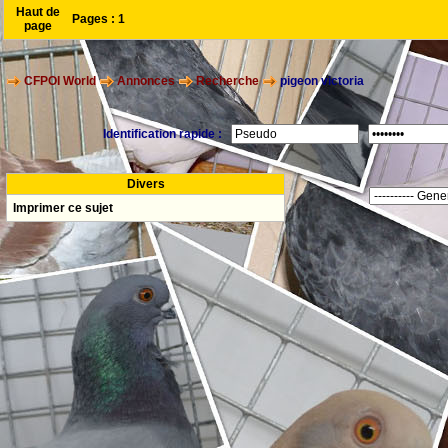
Haut de
Pages :
1
page
CFPOI World
Annonces
Recherche
pigeon victoria
Identification rapide :
Divers
Imprimer ce sujet