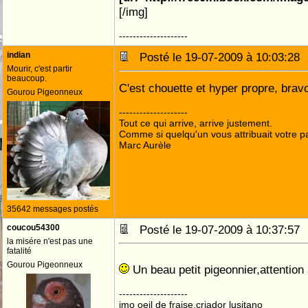
[/img]
--------------------
indian
Posté le 19-07-2009 à 10:03:2
Mourir, c'est partir
beaucoup.
C'est chouette et hyper propre, bravo
Gourou Pigeonneux
--------------------
Tout ce qui arrive, arrive justement.
Comme si quelqu'un vous attribuait votre pa
Marc Aurèle
35642 messages postés
coucou54300
Posté le 19-07-2009 à 10:37:5
la misére n'est pas une
fatalité
Gourou Pigeonneux
Un beau petit pigeonnier,attention 
--------------------
jmo oeil de fraise,criador lusitano