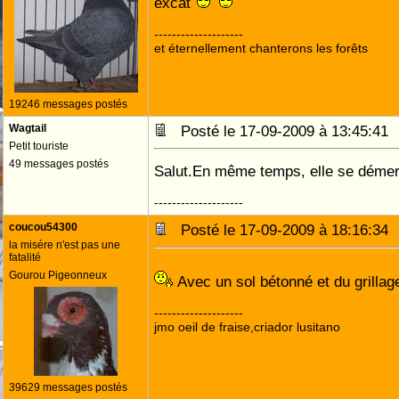
excat
--------------------
et éternellement chanterons les forêts
19246 messages postés
Wagtail
Posté le 17-09-2009 à 13:45:4
Petit touriste
49 messages postés
Salut.En même temps, elle se démerd
--------------------
coucou54300
Posté le 17-09-2009 à 18:16:3
la misére n'est pas une
fatalité
Gourou Pigeonneux
Avec un sol bétonné et du grillag
--------------------
jmo oeil de fraise,criador lusitano
39629 messages postés