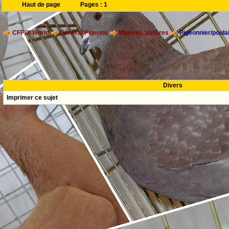
Haut de page
Pages :
1
CFPOI World
Général Pigeons
Materiel, Volières
Pigeonnier/poulai
Divers
Imprimer ce sujet