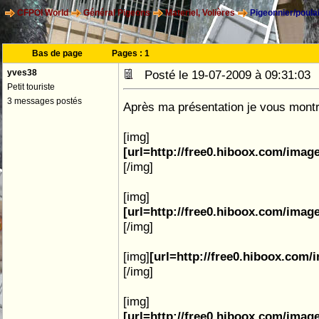
CFPOI World
Général Pigeons
Materiel, Volières
Pigeonnier/poulai
Bas de page
Pages :
1
yves38
Posté le 19-07-2009 à 09:31:0
Petit touriste
3 messages postés
Après ma présentation je vous montr
[img]
[url=http://free0.hiboox.com/ima
[/img]
[img]
[url=http://free0.hiboox.com/ima
[/img]
[img]
[url=http://free0.hiboox.com
[/img]
[img]
[url=http://free0.hiboox.com/ima