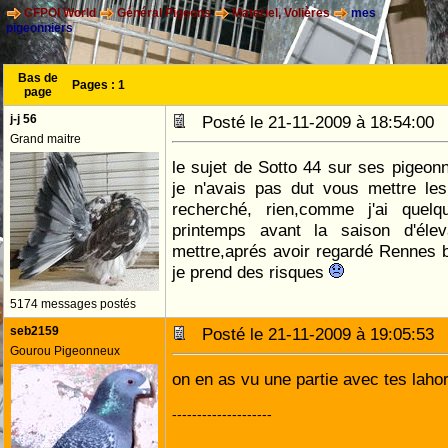
CFPOI World
Général Pigeons
Materiel, Volières
mes
pigeonniers
Bas de
Pages :
1
page
j-j 56
Posté le 21-11-2009 à 18:54:0
Grand maitre
le sujet de Sotto 44 sur ses pigeonn
je n'avais pas dut vous mettre les
recherché, rien,comme j'ai quel
printemps avant la saison d'éle
mettre,aprés avoir regardé Rennes
je prend des risques
5174 messages postés
seb2159
Posté le 21-11-2009 à 19:05:5
Gourou Pigeonneux
on en as vu une partie avec tes lahor
--------------------