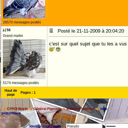
28570 messages postés
j-j 56
Posté le 21-11-2009 à 20:04:2
Grand maitre
c'est sur quel sujet que tu les a vu
5174 messages postés
Haut de
Pages :
1
page
CFPOI World
Général Pigeons
Materiel, Volières
mes
pigeonniers
Identification rapide :