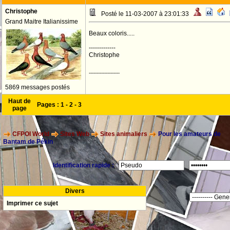
Christophe
Posté le 11-03-2007 à 23:01:33
Grand Maitre Italianissime
Beaux coloris.....
-------------
Christophe
--------------------
5869 messages postés
Haut de
Pages :
1
-
2
-
3
page
CFPOI World
Sites Web
Sites animaliers
Pour les amateurs de
Bantam de Pékin
Identification rapide :
Divers
Imprimer ce sujet