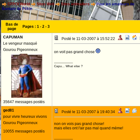
CFPOI World
Sites Web
Sites animaliers
Pour les amateurs de
Bantam de Pékin
Bas de
Pages :
1
-
2
-
3
page
CAPUMAN
Posté le 11-03-2007 à 15:52:22
Le vengeur masqué
Gourou Pigeonneux
on voit pas grand chose
--------------------
Capu... What else ?
35647 messages postés
ged81
Posté le 11-03-2007 à 19:40:34
pour vivre heureux vivons
Gourou Pigeonneux
non on vois pas grand chose!
mais elles ont l'air pas mal quand mème!
10055 messages postés
--------------------