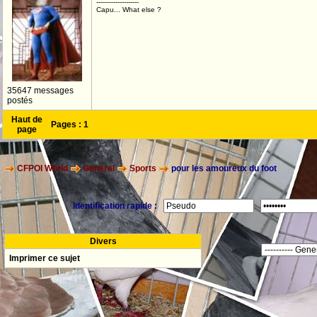
--------------------
Capu... What else ?
35647 messages
postés
Haut de
Pages :
1
page
CFPOI World
General
Sports
pour les amoureux du foot
Identification rapide :
Divers
Imprimer ce sujet