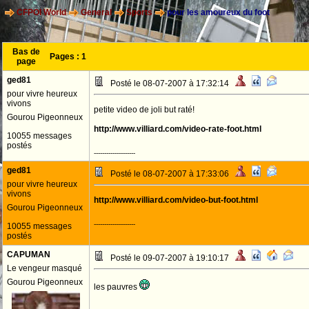
CFPOI World
General
Sports
pour les amoureux du foot
Bas de
Pages :
1
page
ged81
Posté le 08-07-2007 à 17:32:14
pour vivre heureux
vivons
petite video de joli but raté!
Gourou Pigeonneux
http://www.villiard.com/video-rate-foot.html
10055 messages
postés
--------------------
ged81
Posté le 08-07-2007 à 17:33:06
pour vivre heureux
vivons
http://www.villiard.com/video-but-foot.html
Gourou Pigeonneux
--------------------
10055 messages
postés
CAPUMAN
Posté le 09-07-2007 à 19:10:17
Le vengeur masqué
Gourou Pigeonneux
les pauvres