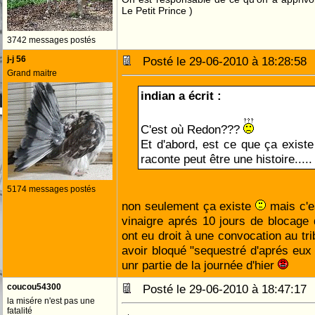
Le Petit Prince )
3742 messages postés
j-j 56
Posté le 29-06-2010 à 18:28:5
Grand maitre
indian a écrit :
C'est où Redon???
Et d'abord, est ce que ça exist
raconte peut être une histoire....
5174 messages postés
non seulement ça existe
mais c'es
vinaigre aprés 10 jours de blocage 
ont eu droit à une convocation au tr
avoir bloqué "sequestré d'aprés eux 
unr partie de la journée d'hier
coucou54300
Posté le 29-06-2010 à 18:47:1
la misére n'est pas une
fatalité