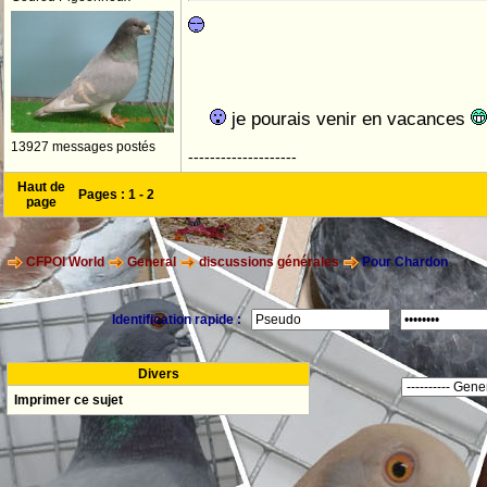
je pourais venir en vacances
13927 messages postés
--------------------
Haut de
Pages :
1
-
2
page
CFPOI World
General
discussions générales
Pour Chardon
Identification rapide :
Divers
Imprimer ce sujet