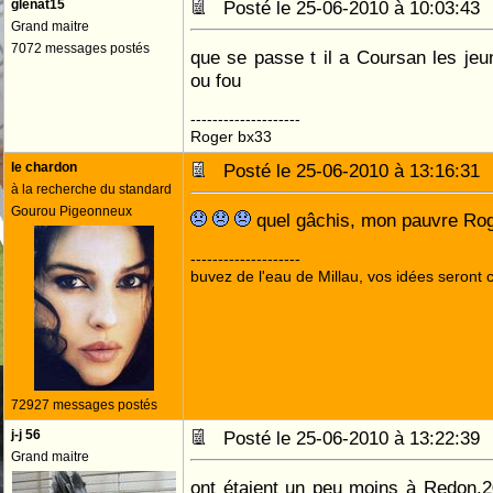
glenat15
Posté le 25-06-2010 à 10:03:4
Grand maitre
7072 messages postés
que se passe t il a Coursan les je
ou fou
--------------------
Roger bx33
le chardon
Posté le 25-06-2010 à 13:16:3
à la recherche du standard
Gourou Pigeonneux
quel gâchis, mon pauvre Roge
--------------------
buvez de l'eau de Millau, vos idées seront c
72927 messages postés
j-j 56
Posté le 25-06-2010 à 13:22:3
Grand maitre
ont étaient un peu moins à Redon,2