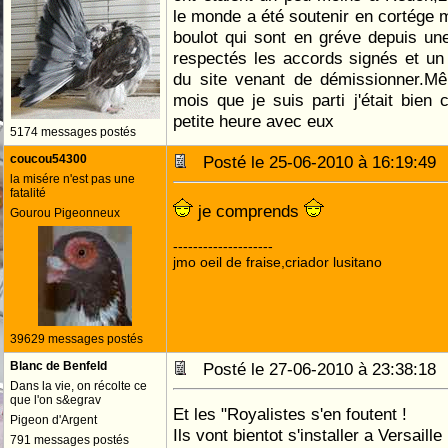
le monde a été soutenir en cortége
boulot qui sont en gréve depuis un
respectés les accords signés et u
du site venant de démissionner.Mê
mois que je suis parti j'était bien
petite heure avec eux
5174 messages postés
coucou54300
Posté le 25-06-2010 à 16:19:4
la misére n'est pas une
fatalité
je comprends
Gourou Pigeonneux
--------------------
jmo oeil de fraise,criador lusitano
39629 messages postés
Blanc de Benfeld
Posté le 27-06-2010 à 23:38:1
Dans la vie, on récolte ce
que l'on s&egrav
Et les "Royalistes s'en foutent !
Pigeon d'Argent
Ils vont bientot s'installer a Versaille .
791 messages postés