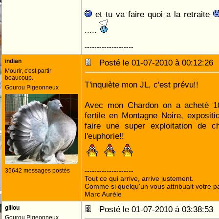
et tu va faire quoi a la retraite
.....
--------------------
indian
Posté le 01-07-2010 à 00:12:2
Mourir, c'est partir
beaucoup.
T'inquiète mon JL, c'est prévu!!
Gourou Pigeonneux
Avec mon Chardon on a acheté 10
fertile en Montagne Noire, exposit
faire une super exploitation de c
l'euphorie!!
--------------------
35642 messages postés
Tout ce qui arrive, arrive justement.
Comme si quelqu'un vous attribuait votre pa
Marc Aurèle
gillou
Posté le 01-07-2010 à 03:38:5
Gourou Pigeonneux