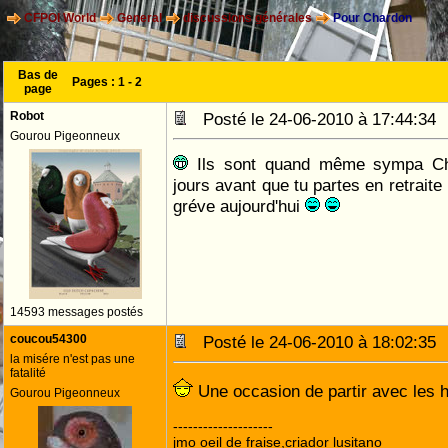
CFPOI World
General
discussions générales
Pour Chardon
Bas de
Pages :
1
-
2
page
Robot
Posté le 24-06-2010 à 17:44:3
Gourou Pigeonneux
Ils sont quand même sympa Cha
jours avant que tu partes en retraite i
gréve aujourd'hui
14593 messages postés
coucou54300
Posté le 24-06-2010 à 18:02:3
la misére n'est pas une
fatalité
Une occasion de partir avec les
Gourou Pigeonneux
--------------------
jmo oeil de fraise,criador lusitano