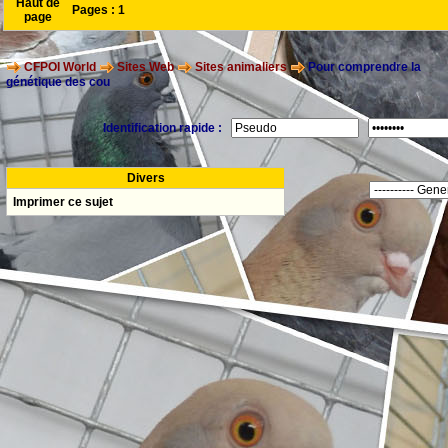
Haut de
Pages :
1
page
CFPOI World
Sites Web
Sites animaliers
Pour comprendre la
génétique des cou
Identification rapide :
Divers
Imprimer ce sujet