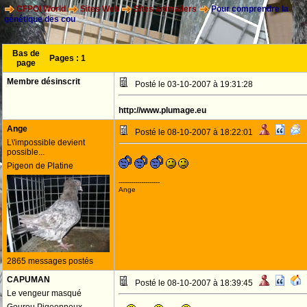
CFPOI World
Sites Web
Sites animaliers
Pour comprendre la
génétique des cou
Bas de
Pages :
1
page
Membre désinscrit
Posté le 03-10-2007 à 19:31:28
http://www.plumage.eu
Ange
Posté le 08-10-2007 à 18:22:01
L\'impossible devient
possible...
Pigeon de Platine
--------------------
Ange
2865 messages postés
CAPUMAN
Posté le 08-10-2007 à 18:39:45
Le vengeur masqué