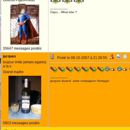
Gourou Pigeonneux
--------------------
Capu... What else ?
35647 messages postés
jacques
Posté le 08-10-2007 à 21:26:55
toujour imite jamais egales(
a la s
Grand maitre
--------------------
jacques durand ,votre compagnon fromager
5803 messages postés