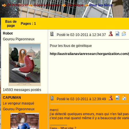
CFPOI World
Général Pigeons
Génétique
Pour les férus
Bas de
Pages :
1
page
Robot
Posté le 02-10-2011 à 12:34:37
Gourou Pigeonneux
Pour les fous de génétique
http://australianavianresearchorganization.com
14593 messages postés
CAPUMAN
Posté le 02-10-2011 à 12:39:49
Le vengeur masqué
Gourou Pigeonneux
merci
j'ai détecté quelques erreurs, mais qui n'en fait pa
c'est pas mal quand même il y a beaucoup de varié
--------------------
Capu... What else ?