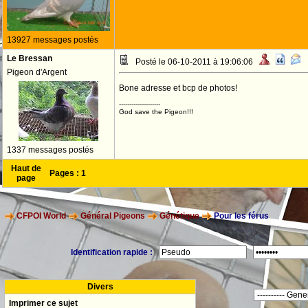
13927 messages postés
Le Bressan
Posté le 06-10-2011 à 19:06:06
Pigeon d'Argent
Bone adresse et bcp de photos!
--------------------
God save the Pigeon!!!
1337 messages postés
Haut de
Pages :
1
page
CFPOI World
Général Pigeons
Génétique
Pour les férus
Identification rapide :
Divers
Imprimer ce sujet