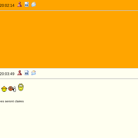
 20:02:14
 20:03:49
u
es seront claires