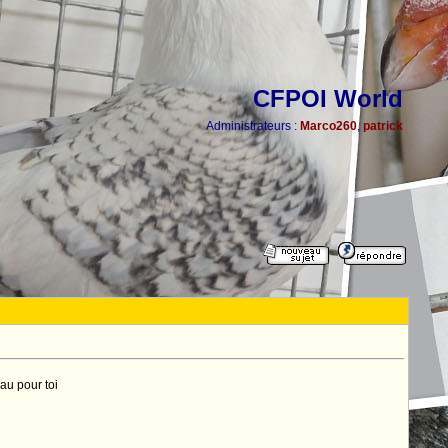
CFPOI World
Administrateurs :
Marco260
,
patrick
au pour toi