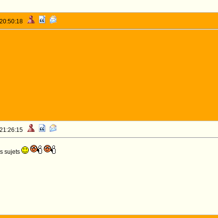
 20:50:18
 21:26:15
s sujets