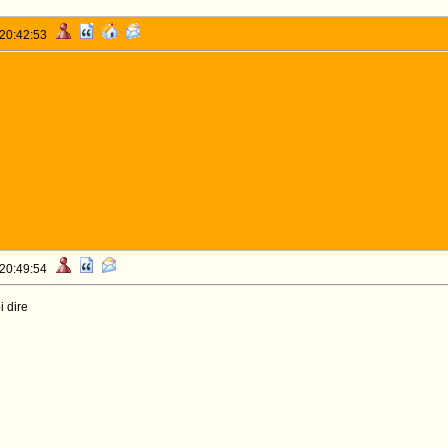
 20:42:53
 20:49:54
i dire