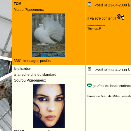
TOM
Posté le 23-04-2008 à
Maitre Pigeonneux
il va être content !!
--------------------
Thomas.F
3361 messages postés
le chardon
Posté le 23-04-2008 à
à la recherche du standard
Gourou Pigeonneux
ça c'est du beau cadea
--------------------
buvez de l'eau de Millau, vos idé