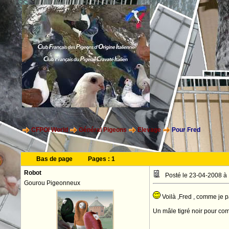
CFPOI World
Général Pigeons
Elevage
Pour Fred
Bas de page
Pages :
1
Robot
Posté le 23-04-2008 à
Gourou Pigeonneux
Voilà ,Fred , comme je pa
Un mâle tigré noir pour c